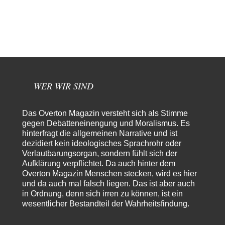
Claire Grube
vor 4 Stunden zu:
»Der freie Wille ist ein Mythos«
49
Rrrrrrichtig: Kritik am Chef und Du wirst exkludiert. Ein typischer
Schulterklopferblog. Wer wie Herr Erdmann…
kwf
vor 5 Stunden zu:
Wie arm sind wir, Herr Schneider?
20
"Der Wertewesten hätte ihn verhindern können." Da liegen Sie falsch.
Und warum? Erstens, weil der…
WER WIR SIND
Platons Sokrates
vor 6 Stunden zu:
Die Revolution, die nie scheiterte
22
Das Overton Magazin versteht sich als Stimme
Es gibt 3 Arten von Freiheit: die geistige ,die seelische und die physische.
gegen Debatteneinengung und Moralismus. Es
Man darf…
hinterfragt die allgemeinen Narrative und ist
dezidiert kein ideologisches Sprachrohr oder
Erzengelin
vor 6 Stunden zu:
Verlautbarungsorgan, sondern fühlt sich der
Leihmutterschaft als Zweig des Transhumanismus
35
Aufklärung verpflichtet. Da auch hinter dem
es ist zum verzweifeln. so widerlich. ekelhaft, grausam. wahrscheinlich
hat das alles keinen zweck mehr,…
Overton Magazin Menschen stecken, wird es hier
und da auch mal falsch liegen. Das ist aber auch
emil
vor 8 Stunden zu:
in Ordnung, denn sich irren zu können, ist ein
From Field to Glass – Bio hochprozentig
7
wesentlicher Bestandteil der Wahrheitsfindung.
Zum Nordsee-Whisky geht auch prima ein Matjesbrötchen, ich hab's für
euch getestet. Beim Etikett ist…