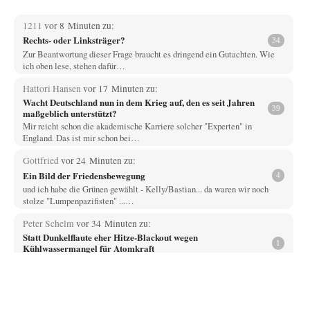
1211
vor 8 Minuten zu:
Rechts- oder Linksträger?
34
Zur Beantwortung dieser Frage braucht es dringend ein Gutachten. Wie
ich oben lese, stehen dafür…
Hattori Hansen
vor 17 Minuten zu:
Wacht Deutschland nun in dem Krieg auf, den es seit Jahren
39
maßgeblich unterstützt?
Mir reicht schon die akademische Karriere solcher "Experten" in
England. Das ist mir schon bei…
Gottfried
vor 24 Minuten zu:
Ein Bild der Friedensbewegung
4
und ich habe die Grünen gewählt - Kelly/Bastian... da waren wir noch
stolze "Lumpenpazifisten" ...…
Peter Schelm
vor 34 Minuten zu:
Statt Dunkelflaute eher Hitze-Blackout wegen
1
Kühlwassermangel für Atomkraft
Die so billige und zuverlässige Atomkraft für die Grundversorgung und
die Stabilität der Netze. Ich…
Rubis
vor 43 Minuten zu:
Die von Selenskij angeordnete 40-Tage-Operation hat den