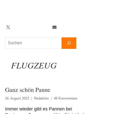
Zum
Inhalt
springen
Twitter
Facebook
YouTube
Telegram
Newsletter
Suchen
FLUGZEUG
Ganz schön Panne
16. August 2023
Redaktion
46 Kommentare
Immer wieder gibt es Pannen bei