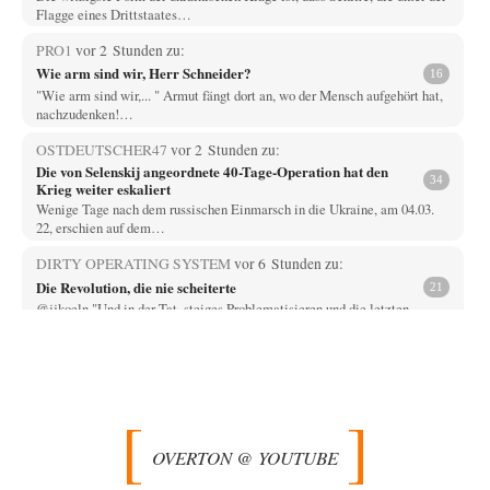
Flagge eines Drittstaates…
PRO1
vor 2 Stunden zu:
Wie arm sind wir, Herr Schneider?
16
"Wie arm sind wir,... " Armut fängt dort an, wo der Mensch aufgehört hat,
nachzudenken!…
OSTDEUTSCHER47
vor 2 Stunden zu:
Die von Selenskij angeordnete 40-Tage-Operation hat den
34
Krieg weiter eskaliert
Wenige Tage nach dem russischen Einmarsch in die Ukraine, am 04.03.
22, erschien auf dem…
DIRTY OPERATING SYSTEM
vor 6 Stunden zu:
Die Revolution, die nie scheiterte
21
@jjkoeln "Und in der Tat, steiges Problematisieren und die letzten
Winkel analysieren ist nicht hilfreich.…
Bernie
vor 6 Stunden zu:
Der Anschlag auf eine Lebenslüge
3
@Thomas Danke für den hilfreichen Hinweis ;-) Ob Hamed Abdel-Samad
seine Thesen von Ex-US-Präsident Bush…
OVERTON @ YOUTUBE
Klau-Die
vor 6 Stunden zu:
Helmut Schelsky – Der Mann, der den Marxismus überlebte
27