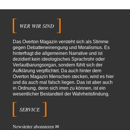
Stefan M
vor 10 Stunden zu:
Masseninvasion von Ceuta: Ein organisierter Angriff
3
Ja ja, das ist der Fluch der schönen neuen Smartphone-Zeit. Einer ruft und
Zehntausende dackeln…
WER WIR SIND
Adel verpflichtet
vor 12 Stunden zu:
»Der freie Wille ist ein Mythos«
70
Vielen Dank, hatte ich nicht auf dem Schirm, weil ich ihn nicht mehr
Das Overton Magazin versteht sich als Stimme
lese. Beweist…
gegen Debatteneinengung und Moralismus. Es
hinterfragt die allgemeinen Narrative und ist
garno
vor 14 Stunden zu:
dezidiert kein ideologisches Sprachrohr oder
Absurde Debatte um Ceuta-„Invasion“ durch Marokko
28
Verlautbarungsorgan, sondern fühlt sich der
vertieft EU-Spaltung
Aufklärung verpflichtet. Da auch hinter dem
Gratuliere, du hast erkannt wer hier der Bösewicht ist. Dann kann es ja
gar nicht…
Overton Magazin Menschen stecken, wird es hier
und da auch mal falsch liegen. Das ist aber auch
Schattenland
vor 14 Stunden zu:
in Ordnung, denn sich irren zu können, ist ein
Unkabarettistische Anstalten
1
wesentlicher Bestandteil der Wahrheitsfindung.
Dem schließe ich mich 100 pro an - das deutsche politische Kabarett ist
tot (Lisa…
SERVICE
YaSa
vor 15 Stunden zu:
Dissonanzen
1
Kleine Korrektur: Anders als Moshe Zuckermann schildet gab es in den
Newsletter abonnieren ✉
1960er und 1970er Jahren…