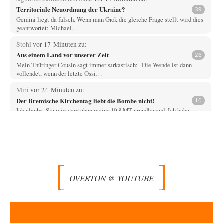
Territoriale Neuordnung der Ukraine?
39
Gemini liegt da falsch. Wenn man Grok die gleiche Frage stellt wird dies
geantwortet: Michael…
Stohl
vor 17 Minuten zu:
Aus einem Land vor unserer Zeit
26
Mein Thüringer Cousin sagt immer sarkastisch: "Die Wende ist dann
vollendet, wenn der letzte Ossi…
Miri
vor 24 Minuten zu:
Der Bremische Kirchentag liebt die Bombe nicht!
10
Ich glaube, Sie missverstehen meine 10,8 MT grundlegend. Ich habe
weder die eingesetzten Sprengstoffe des…
Padenom
vor 46 Minuten zu:
Wien, die heißeste Stadt
39
Oh mein Gott! Wir haben Sommer mit einer ganz besonders ausgeprägten
Wärmephase, so wie es…
OVERTON @ YOUTUBE
Qana
vor 1 Stunde zu:
Die Alumina-Falle: Warum Europas schärfste Sanktionswaffe
1
stumpf bleibt
Schöner Artikel - einziger Wermutstropfen aus meiner Sicht: Hollister
bedient sich zumindest vordergründig nicht der…