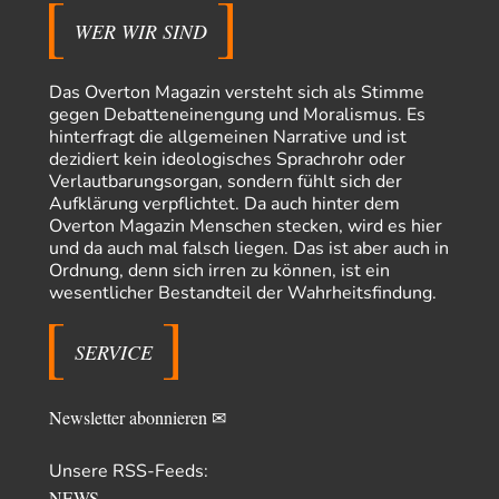
WER WIR SIND
PaulKehl
vor 12 Stunden zu:
Wacht Deutschland nun in dem Krieg auf, den es seit Jahren
74
maßgeblich unterstützt?
Ich tippe auf die Ukros. Für solche James Bond-Aktionen ist der VS zu
Das Overton Magazin versteht sich als Stimme
tappsig. Bei…
gegen Debatteneinengung und Moralismus. Es
hinterfragt die allgemeinen Narrative und ist
sylvain
vor 20 Stunden zu:
dezidiert kein ideologisches Sprachrohr oder
Rechts- oder Linksträger?
41
Verlautbarungsorgan, sondern fühlt sich der
Danke für den Link. Ich vertraue ja der Wissenschaft, wissen Sie? Und da
Aufklärung verpflichtet. Da auch hinter dem
ist es…
Overton Magazin Menschen stecken, wird es hier
und da auch mal falsch liegen. Das ist aber auch in
Theo Noestonto
vor 23 Stunden zu:
Ordnung, denn sich irren zu können, ist ein
Die Westbank in New York
6
wesentlicher Bestandteil der Wahrheitsfindung.
"Das hielt Amerika nicht davon ab, Afghanistan zu besetzen, die
Gesellschaft umzubauen, den Drogenanbau zu…
SERVICE
AeaP
vor 24 Stunden zu:
Absurde Debatte um Ceuta-„Invasion“ durch Marokko
5
vertieft EU-Spaltung
Jetzt versuchen "interessierte Kreise" Georg Restle fertigzumachen, der
Newsletter abonnieren ✉
in der Ceuta-Angelegenheit von einem "US-israelisch-marokkanischen
Bündnis"…
Unsere RSS-Feeds:
Theo Noestonto
vor 1 Tag zu:
NEWS