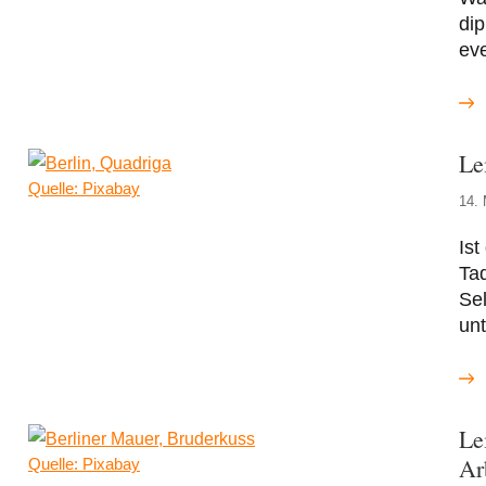
dip
ev
Le
Quelle: Pixabay
14. 
Ist
Tad
Sel
un
Le
Ar
Quelle: Pixabay