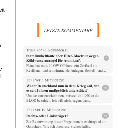
it
LETZTE KOMMENTARE
?
Trilex
vor 41 Sekunden zu:
Statt Dunkelflaute eher Hitze-Blackout wegen
2
Kühlwassermangel für Atomkraft
Pläne hat man, 10 GW Offshore, ein Großteil als
e
Resilienz- und schwimmende Anlagen. Bestell- und…
b
1211
vor 5 Minuten zu:
Wacht Deutschland nun in dem Krieg auf, den
40
es seit Jahren maßgeblich unterstützt?
Um das rauszubekommen, müsste ich 1,99€ an die
BLÖD bezahlen. Ich will nicht sagen, dass…
1211
vor 19 Minuten zu:
Rechts- oder Linksträger?
34
Zur Beantwortung dieser Frage braucht es dringend ein
Gutachten. Wie ich oben lese, stehen dafür…