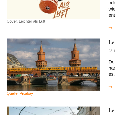
od
wie
ent
Cover, Leichter als Luft
Le
23. 
Don
nac
es,
Quelle: Pixabay
Le