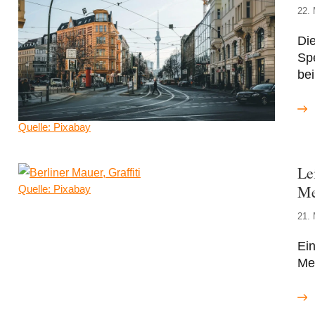
22. 
Die
Spe
bei
Quelle: Pixabay
Le
Me
Quelle: Pixabay
21. 
Ein
Me