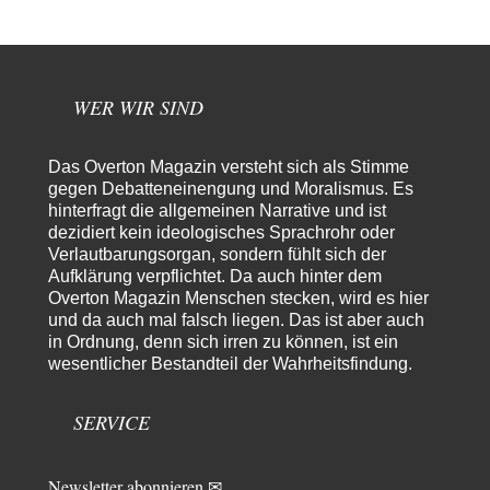
Theo Noestonto
vor 2 Stunden zu:
Russische Blockade des Schwarzen Meeres
36
"Ohne tragfähige Argumentation wirds wohl eher nix mit dem
„mainstraem näherbringen“…" Natürlich nicht! Da haben…
WER WIR SIND
Grottenolm
vor 3 Stunden zu:
Die von Selenskij angeordnete 40-Tage-Operation hat den
67
Krieg weiter eskaliert
Das Overton Magazin versteht sich als Stimme
Natürlich ist Russland scheinbar zögerlich, inkonsequent, reagiert immer
gegen Debatteneinengung und Moralismus. Es
nur . Aber es ist vielleicht, wie…
hinterfragt die allgemeinen Narrative und ist
dezidiert kein ideologisches Sprachrohr oder
Patient 0
vor 9 Stunden zu:
Verlautbarungsorgan, sondern fühlt sich der
Helmut Schelsky – Der Mann, der den Marxismus überlebte
34
Aufklärung verpflichtet. Da auch hinter dem
> Eine schwammige Kritik, die nicht an der Theorie nachweist, dass die
fehlerhaft oder unvollständig…
Overton Magazin Menschen stecken, wird es hier
und da auch mal falsch liegen. Das ist aber auch
Conrad
vor 11 Stunden zu:
in Ordnung, denn sich irren zu können, ist ein
Entkernen, Umfunktionieren und (feindlich) Übernehmen
12
wesentlicher Bestandteil der Wahrheitsfindung.
Die NATO-Manöver gibt es noch. Mehr, als, zuvor, größere, nur eben jetzt
ein paar tausend…
SERVICE
Torsten
vor 21 Stunden zu:
Urteil des Bundesverwaltungsgerichts zur ewigen
16
Geheimhaltung
Newsletter abonnieren ✉