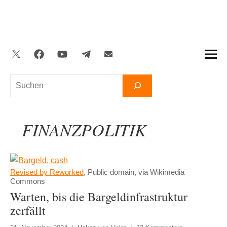
Zum
Inhalt
springen
Twitter
Facebook
YouTube
Telegram
Newsletter
Suchen
FINANZPOLITIK
Revised by Reworked
, Public domain, via Wikimedia
Commons
Warten, bis die Bargeldinfrastruktur
zerfällt