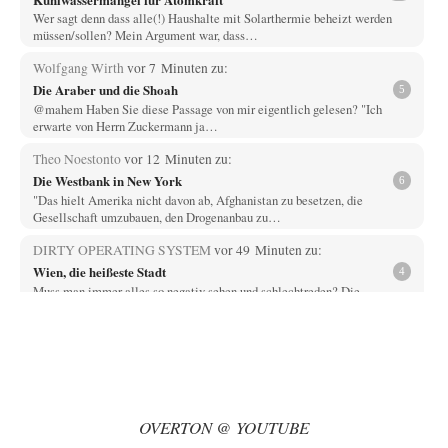
Wer sagt denn dass alle(!) Haushalte mit Solarthermie beheizt werden
müssen/sollen? Mein Argument war, dass…
Wolfgang Wirth
vor 7 Minuten zu:
Die Araber und die Shoah
5
@mahem Haben Sie diese Passage von mir eigentlich gelesen? "Ich
erwarte von Herrn Zuckermann ja…
Theo Noestonto
vor 12 Minuten zu:
Die Westbank in New York
6
"Das hielt Amerika nicht davon ab, Afghanistan zu besetzen, die
Gesellschaft umzubauen, den Drogenanbau zu…
DIRTY OPERATING SYSTEM
vor 49 Minuten zu:
Wien, die heißeste Stadt
4
Muss man immer alles so negativ sehen und schlechtreden? Die
Eiscreme-, Sprühnebel- und Klimaanlagenhersteller freut…
AeaP
vor 1 Stunde zu:
Absurde Debatte um Ceuta-„Invasion“ durch Marokko
10
vertieft EU-Spaltung
Jetzt versuchen "interessierte Kreise" Georg Restle fertigzumachen, der
in der Ceuta-Angelegenheit von einem "US-israelisch-marokkanischen
OVERTON @ YOUTUBE
Bündnis"…