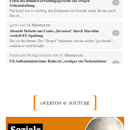
Urteil des Bundesverwaltungsgerichts zur ewigen
31
Geheimhaltung
Für Israel war es wichtig, das Eichmann vor Gericht stand, für uns auch!
Das er…
garno
vor 24 Minuten zu:
Absurde Debatte um Ceuta-„Invasion“ durch Marokko
26
vertieft EU-Spaltung
Das ist der Irrtum: Der "Despot" bekommt von uns nichts "geschenkt",
sondern er wird bezahlt…
Ferdinand Wohlgewiehert
vor 33 Minuten zu:
US-Außenministerium: Kuba ist „weniger ein Nationalstaat
23
als eine allumfassende Geheimdienst- und
Subversionsoperation
Dazu schreib ich mal: Fragen kostet nichts. Und das die SPD mal ab und
zu…
arth_
vor 43 Minuten zu:
Sollte Bundeswehrwerbung verboten werden?
33
Nr. 6 halte ich für thematisch verfehlt. Unabhängig davon wie man zu
OVERTON @ YOUTUBE
Saudibarbarien oder der…
Wallenstein
vor 44 Minuten zu:
From Field to Glass – Bio hochprozentig
2
Ojeh! Ich habe immer gerne Whiskey getrunken, da gibt es tolles Zeug
von kleinen schottischen…