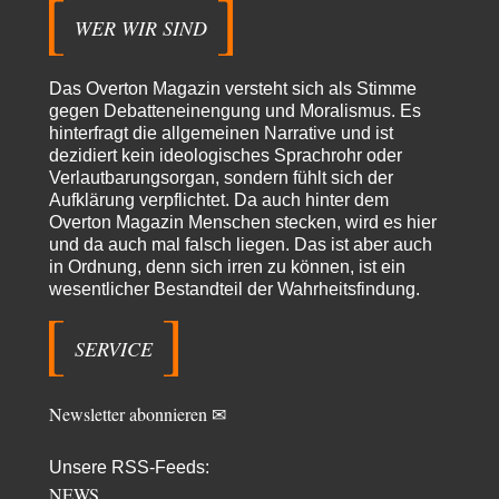
Gibt das Thema…
WER WIR SIND
Coroner
vor 16 Stunden zu:
»Der freie Wille ist ein Mythos«
65
Laut unseren politischen "Eliten" gibt es allerdings einen, der einen
Das Overton Magazin versteht sich als Stimme
freien Willen haben muss. Das…
gegen Debatteneinengung und Moralismus. Es
hinterfragt die allgemeinen Narrative und ist
PRO1
vor 18 Stunden zu:
dezidiert kein ideologisches Sprachrohr oder
Synthese und Konkurrenz
1
Verlautbarungsorgan, sondern fühlt sich der
Die Natur ist die kreative Gestalt, um Inspiration zu erlangen. Die heute
Aufklärung verpflichtet. Da auch hinter dem
Natur und ihr…
Overton Magazin Menschen stecken, wird es hier
Noname
vor 23 Stunden zu:
und da auch mal falsch liegen. Das ist aber auch
Wer erzielt die Kriegsgewinne?
in Ordnung, denn sich irren zu können, ist ein
14
wesentlicher Bestandteil der Wahrheitsfindung.
Es bestätigt sich also schon an diesem Beispiel von vor 100 Jahren, was
manchen Menschen…
SERVICE
Ferdinand Wohlgewiehert
vor 2 Tagen zu:
Im Zeitalter der KI werden Fehler menschlich
30
"Ohne originale Zwecksetzung können Roboter keine eigene Prosodie
erschaffen," Wird dran gearbeitet.
Newsletter abonnieren ✉
Iris
vor 2 Tagen zu:
Unsere RSS-Feeds:
Der Anschlag auf eine Lebenslüge
15
NEWS
ich habe schon ab den 90ern gesagt, dass links gefühlte Männer deswegen