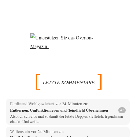
LETZTE KOMMENTARE
Ferdinand Wohlgewiehert
vor 24 Minuten zu:
Entkernen, Umfunktionieren und (feindlich) Übernehmen
47
Also ich schreibs mal so damit der letzte Depp es vielleicht irgendwann
checkt. Und weil…
Wallenstein
vor 24 Minuten zu: