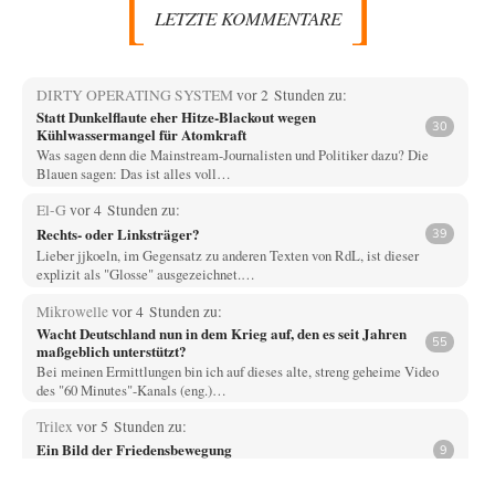
LETZTE KOMMENTARE
DIRTY OPERATING SYSTEM
vor 2 Stunden zu:
Statt Dunkelflaute eher Hitze-Blackout wegen
30
Kühlwassermangel für Atomkraft
Was sagen denn die Mainstream-Journalisten und Politiker dazu? Die
Blauen sagen: Das ist alles voll…
El-G
vor 4 Stunden zu:
Rechts- oder Linksträger?
39
Lieber jjkoeln, im Gegensatz zu anderen Texten von RdL, ist dieser
explizit als "Glosse" ausgezeichnet.…
Mikrowelle
vor 4 Stunden zu:
Wacht Deutschland nun in dem Krieg auf, den es seit Jahren
55
maßgeblich unterstützt?
Bei meinen Ermittlungen bin ich auf dieses alte, streng geheime Video
des "60 Minutes"-Kanals (eng.)…
Trilex
vor 5 Stunden zu:
Ein Bild der Friedensbewegung
9
Die Gesellschaft ist wohl noch nicht zur Gänze kriegstauglich aber längst
nicht mehr friedensfähig. Innerer…