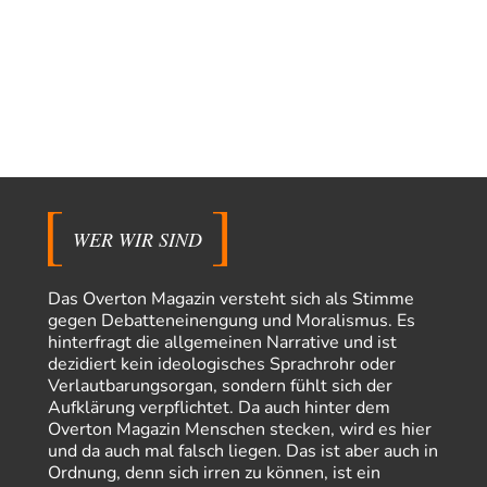
und ihm mehr…
Rubis
vor 10 Stunden zu:
Die von Selenskij angeordnete 40-Tage-Operation hat den
65
Krieg weiter eskaliert
Hallo venice im Link unten gibt es einen Screenshot vielleicht ist es der
Besagte.....
Peter Müller
vor 13 Stunden zu:
Der Krieg aus dem Baumarkt: Wie billige Drohnen die
1
Militärmacht verändern
Warum werden wichtigere Fragen nicht gestellt? Auch die KI könnte mir
WER WIR SIND
nur sagen, was die…
Claire Grube
vor 14 Stunden zu:
Das Overton Magazin versteht sich als Stimme
»Der freie Wille ist ein Mythos«
34
gegen Debatteneinengung und Moralismus. Es
Rrrrrrichtig: Kritik am Chef und Du wirst exkludiert. Ein typischer
hinterfragt die allgemeinen Narrative und ist
Schulterklopferblog. Wer wie Herr Erdmann…
dezidiert kein ideologisches Sprachrohr oder
Platons Sokrates
vor 15 Stunden zu:
Verlautbarungsorgan, sondern fühlt sich der
Die Revolution, die nie scheiterte
22
Aufklärung verpflichtet. Da auch hinter dem
Es gibt 3 Arten von Freiheit: die geistige ,die seelische und die physische.
Overton Magazin Menschen stecken, wird es hier
Man darf…
und da auch mal falsch liegen. Das ist aber auch in
Ordnung, denn sich irren zu können, ist ein
Erzengelin
vor 16 Stunden zu: