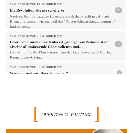
Wallenstein
vor 11 Minuten zu:
Die Revolution, die nie scheiterte
19
NeeNee, Kampfflugzeuge können schon deshalb nicht negativ auf
Klimabilanzen einwirken, weil das "Pariser Klimaschutzabkommen"
Emissionen…
Wallenstein
vor 20 Minuten zu:
US-Außenministerium: Kuba ist „weniger ein Nationalstaat
31
als eine allumfassende Geheimdienst- und
Subversionsoperation
Das ist richtig, der Plan war noch aus der Eisenhower-Zeit! Nun hat
Kennedy am Anfang…
Wallenstein
vor 32 Minuten zu:
Wie arm sind wir, Herr Schneider?
3
"Schneider trat 2022 aus der Linkspartei aus, nachdem Wagenknecht die
„Zeitenwende“ und den Bruch der…
EMMA
vor 1 Stunde zu:
Absurde Debatte um Ceuta-„Invasion“ durch Marokko
27
vertieft EU-Spaltung
Ja, ja, es ist Imperialismus einem Despoten mit imperialistischen
OVERTON @ YOUTUBE
Träumen von einem "Gross-Marokko" nicht auch…
Phineas
vor 1 Stunde zu:
»Der freie Wille ist ein Mythos«
69