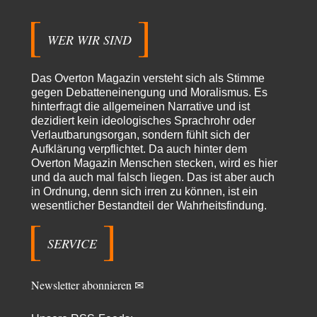
From Field to Glass – Bio hochprozentig
5
Jetzt gib hier mal nicht den Beckmesser. Die meinen das doch gar nicht
so -…
WER WIR SIND
Frank Herbert
vor 4 Stunden zu:
Urteil des Bundesverwaltungsgerichts zur ewigen
33
Geheimhaltung
Das Overton Magazin versteht sich als Stimme
Es gab überhaupt KEINE Entnazifizierung der Deutschen Justiz nach
gegen Debatteneinengung und Moralismus. Es
Kriegsende! Und es hätte auch keine…
hinterfragt die allgemeinen Narrative und ist
dezidiert kein ideologisches Sprachrohr oder
ratzefatz
vor 4 Stunden zu:
Verlautbarungsorgan, sondern fühlt sich der
Klimalüge und Klimadiktatur?
84
Aufklärung verpflichtet. Da auch hinter dem
Es gibt genau zwei Faktoren, die für unser Klima (eigentlich: die Klimata
Overton Magazin Menschen stecken, wird es hier
der verschiedenen Klimazonen)…
und da auch mal falsch liegen. Das ist aber auch
arth_
vor 6 Stunden zu:
in Ordnung, denn sich irren zu können, ist ein
Sollte Bundeswehrwerbung verboten werden?
wesentlicher Bestandteil der Wahrheitsfindung.
33
Nr. 6 halte ich für thematisch verfehlt. Unabhängig davon wie man zu
Saudibarbarien oder der…
SERVICE
W. Heines
vor 6 Stunden zu:
Junglöwen des Kalifats
3
Vielen Dank an die Autoren des Artikels dafür, daß sie die Situation einer
Newsletter abonnieren ✉
Ethnie beleuchten,…