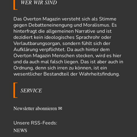
WER WIR SIND
Adel verpflichtet
vor 12 Stunden zu:
»Der freie Wille ist ein Mythos«
70
Vielen Dank, hatte ich nicht auf dem Schirm, weil ich ihn nicht mehr
Das Overton Magazin versteht sich als Stimme
lese. Beweist…
gegen Debatteneinengung und Moralismus. Es
hinterfragt die allgemeinen Narrative und ist
garno
vor 14 Stunden zu:
dezidiert kein ideologisches Sprachrohr oder
Absurde Debatte um Ceuta-„Invasion“ durch Marokko
28
Verlautbarungsorgan, sondern fühlt sich der
vertieft EU-Spaltung
Aufklärung verpflichtet. Da auch hinter dem
Gratuliere, du hast erkannt wer hier der Bösewicht ist. Dann kann es ja
Overton Magazin Menschen stecken, wird es hier
gar nicht…
und da auch mal falsch liegen. Das ist aber auch in
Schattenland
vor 15 Stunden zu:
Ordnung, denn sich irren zu können, ist ein
Unkabarettistische Anstalten
1
wesentlicher Bestandteil der Wahrheitsfindung.
Dem schließe ich mich 100 pro an - das deutsche politische Kabarett ist
tot (Lisa…
SERVICE
YaSa
vor 16 Stunden zu:
Dissonanzen
1
Kleine Korrektur: Anders als Moshe Zuckermann schildet gab es in den
Newsletter abonnieren ✉
1960er und 1970er Jahren…
Wolfgang Wirth
vor 16 Stunden zu:
Unsere RSS-Feeds:
Entkernen, Umfunktionieren und (feindlich) Übernehmen
48
NEWS
@Froschhaut Vielen Dank für Ihre freundlichen Worte. Ich nehme an,