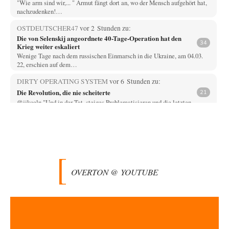
"Wie arm sind wir,... " Armut fängt dort an, wo der Mensch aufgehört hat,
nachzudenken!…
OSTDEUTSCHER47
vor 2 Stunden zu:
Die von Selenskij angeordnete 40-Tage-Operation hat den
34
Krieg weiter eskaliert
Wenige Tage nach dem russischen Einmarsch in die Ukraine, am 04.03.
22, erschien auf dem…
DIRTY OPERATING SYSTEM
vor 6 Stunden zu:
Die Revolution, die nie scheiterte
21
@jjkoeln "Und in der Tat, steiges Problematisieren und die letzten
Winkel analysieren ist nicht hilfreich.…
Bernie
vor 6 Stunden zu:
Der Anschlag auf eine Lebenslüge
3
@Thomas Danke für den hilfreichen Hinweis ;-) Ob Hamed Abdel-Samad
seine Thesen von Ex-US-Präsident Bush…
OVERTON @ YOUTUBE
Klau-Die
vor 6 Stunden zu:
Helmut Schelsky – Der Mann, der den Marxismus überlebte
27
Er fragte, wem Fabriken gehören. Die Gegenwart zwingt zu einer anderen
Frage: Wer besitzt die…
DIRTY OPERATING SYSTEM
vor 7 Stunden zu: