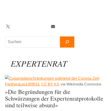
Zum
Inhalt
springen
Twitter
Facebook
YouTube
Telegram
Newsletter
Suchen
EXPERTENRAT
PantheraLeo1359531
,
CC BY 4.0
, via Wikimedia Commons
»Die Begründungen für die
Schwärzungen der Expertenratprotokolle
sind teilweise absurd«