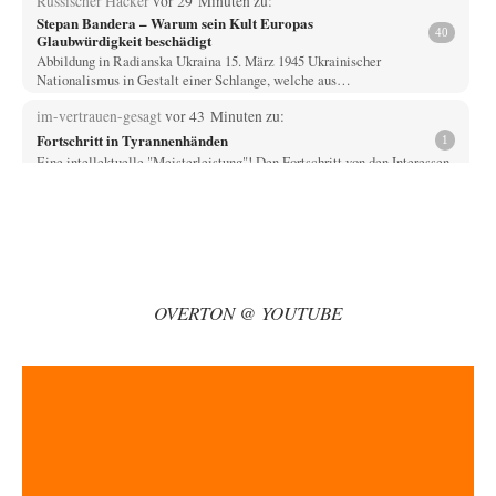
Russischer Hacker
vor 29 Minuten zu:
Stepan Bandera – Warum sein Kult Europas
40
Glaubwürdigkeit beschädigt
Abbildung in Radianska Ukraina 15. März 1945 Ukrainischer
Nationalismus in Gestalt einer Schlange, welche aus…
im-vertrauen-gesagt
vor 43 Minuten zu:
Fortschritt in Tyrannenhänden
1
Eine intellektuelle "Meisterleistung"! Den Fortschritt von den Interessen
zu trennen, die ihn vorantreiben, um dann…
Two Moon
vor 2 Stunden zu:
Aus einem Land vor unserer Zeit
73
@ Wolfgang Wirth: Doch De Lapuente hat das ja gar nicht bestritten – im
Gegenteil:…
OVERTON @ YOUTUBE
Klau-Die
vor 3 Stunden zu:
Cambridge und der woke Märchenprinz: Vertrauensverlust
25
in Wissenschaft
Was genau verstehe ich an der Tatsache einer nichtöffentlichen Prüfung
durch die Liverpooler Uni mit…
Otmars
vor 4 Stunden zu:
Selenskijs Rückhalt in der Bevölkerung schrumpft
26
Das hat die EU in Rumänien, in Ungarn, in Modawien in Georgien und