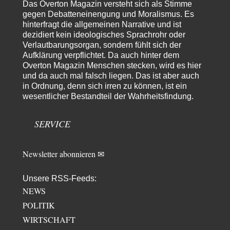
Die Atombombe braucht nur, wer an den zerstörerischen, geostrategischen
Das Overton Magazin versteht sich als Stimme
Machtspielen im globalen Raum beteiligt sein…
gegen Debatteneinengung und Moralismus. Es
hinterfragt die allgemeinen Narrative und ist
Yossarian
vor 10 Stunden zu:
dezidiert kein ideologisches Sprachrohr oder
Statt Dunkelflaute eher Hitze-Blackout wegen
65
Verlautbarungsorgan, sondern fühlt sich der
Kühlwassermangel für Atomkraft
Aufklärung verpflichtet. Da auch hinter dem
Die Gezeiten werden deutlich höher? Kannst du mir dazu eine Quelle
nennen, die das erläutert?…
Overton Magazin Menschen stecken, wird es hier
und da auch mal falsch liegen. Das ist aber auch
KR
vor 11 Stunden zu:
in Ordnung, denn sich irren zu können, ist ein
Wien, die heißeste Stadt
43
wesentlicher Bestandteil der Wahrheitsfindung.
Und Wassermangel gibt es in Wien NICHT!!! Wien hat nach wie vor
genug ausgezeichnetes Wasser,…
SERVICE
Michael
vor 20 Stunden zu:
CSD-Anschlag: Amri 2.0?
16
Der offensichtlichste Elefant im Raum, den keiner erwähnt: Alle
Newsletter abonnieren ✉
Eingänge zum Tiergarten waren gesperrt, Nur…
Peter Zobel
vor 23 Stunden zu:
Unsere RSS-Feeds:
Absurde Debatte um Ceuta-„Invasion“ durch Marokko vertieft
NEWS
5
EU-Spaltung
Man braucht in Deutschland nur etwas halbwegs vernünftiges zuvsagen
POLITIK
und man landet suf der Zionisten-Abschussliste.
WIRTSCHAFT
Thomas
vor 24 Stunden zu: