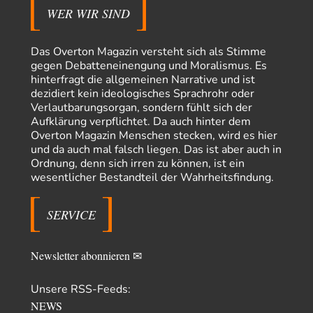
WER WIR SIND
AeaP
vor 18 Stunden zu:
Absurde Debatte um Ceuta-„Invasion“ durch Marokko
7
vertieft EU-Spaltung
Jetzt versuchen "interessierte Kreise" Georg Restle fertigzumachen, der
Das Overton Magazin versteht sich als Stimme
in der Ceuta-Angelegenheit von einem "US-israelisch-marokkanischen
gegen Debatteneinengung und Moralismus. Es
Bündnis"…
hinterfragt die allgemeinen Narrative und ist
dezidiert kein ideologisches Sprachrohr oder
Theo Noestonto
vor 19 Stunden zu:
Verlautbarungsorgan, sondern fühlt sich der
Russische Blockade des Schwarzen Meeres
36
Aufklärung verpflichtet. Da auch hinter dem
"Ohne tragfähige Argumentation wirds wohl eher nix mit dem
Overton Magazin Menschen stecken, wird es hier
„mainstraem näherbringen“…" Natürlich nicht! Da haben…
und da auch mal falsch liegen. Das ist aber auch in
Grottenolm
vor 20 Stunden zu:
Ordnung, denn sich irren zu können, ist ein
Die von Selenskij angeordnete 40-Tage-Operation hat den
wesentlicher Bestandteil der Wahrheitsfindung.
67
Krieg weiter eskaliert
Natürlich ist Russland scheinbar zögerlich, inkonsequent, reagiert immer
nur . Aber es ist vielleicht, wie…
SERVICE
Patient 0
vor 1 Tag zu:
Helmut Schelsky – Der Mann, der den Marxismus überlebte
34
Newsletter abonnieren ✉
> Eine schwammige Kritik, die nicht an der Theorie nachweist, dass die
fehlerhaft oder unvollständig…
Unsere RSS-Feeds:
Conrad
vor 1 Tag zu:
NEWS
Entkernen, Umfunktionieren und (feindlich) Übernehmen
2