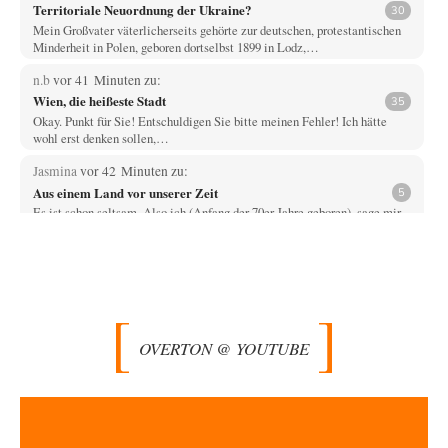
Territoriale Neuordnung der Ukraine?
30
Mein Großvater väterlicherseits gehörte zur deutschen, protestantischen
Minderheit in Polen, geboren dortselbst 1899 in Lodz,…
n.b
vor 41 Minuten zu:
Wien, die heißeste Stadt
35
Okay. Punkt für Sie! Entschuldigen Sie bitte meinen Fehler! Ich hätte
wohl erst denken sollen,…
Jasmina
vor 42 Minuten zu:
Aus einem Land vor unserer Zeit
5
Es ist schon seltsam. Also ich (Anfang der 70er Jahre geboren), sage mir
in der…
@Frank
vor 47 Minuten zu:
CSD-Anschlag: Amri 2.0?
12
Was mich beim CSD Anschlag stutzig macht, ist die Parallele zum
Breitscheidplatz 2016. Damals wie…
OVERTON @ YOUTUBE
Prime Evil
vor 2 Stunden zu:
Die Macht der KI-Besitzer
16
Ein online-service, respektive dessen App, bringt den Computer des
Autors zuverlässig zum Absturz? Wie nutzt…
Trilex
vor 2 Stunden zu: