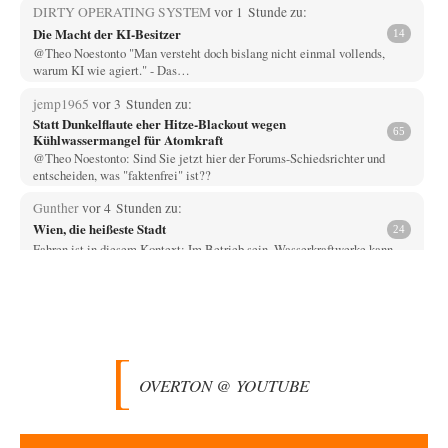
DIRTY OPERATING SYSTEM
vor 1 Stunde zu:
Die Macht der KI-Besitzer
14
@Theo Noestonto "Man versteht doch bislang nicht einmal vollends,
warum KI wie agiert." - Das…
jemp1965
vor 3 Stunden zu:
Statt Dunkelflaute eher Hitze-Blackout wegen
65
Kühlwassermangel für Atomkraft
@Theo Noestonto: Sind Sie jetzt hier der Forums-Schiedsrichter und
entscheiden, was "faktenfrei" ist??
Gunther
vor 4 Stunden zu:
Wien, die heißeste Stadt
24
Fahren ist in diesem Kontext: Im Betrieb sein. Wasserkraftwerke kann
man am einfachsten ein- und…
Muaheheehe
vor 6 Stunden zu:
CSD-Anschlag: Amri 2.0?
8
Auf sowas wie mit dem Perso kommen nur Deutsche Schreibtischtäter ...
Als ob ein Amri…
OVERTON @ YOUTUBE
drummy-b
vor 6 Stunden zu:
Die Araber und die Shoah
6
Ihr Kommentar ist ja just genau so einseitig, wie Sie es Zuckermann hier