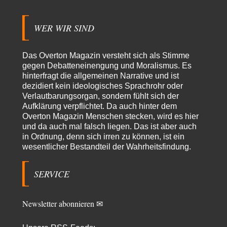
Ein Bild der Friedensbewegung
15
Ich bin glücklich Deine Worte zu lesen! Ja,JA und noch einmal JAAA!
Neben Gandhi muss…
WER WIR SIND
Theo Noestonto
vor 13 Stunden zu:
Russische Blockade des Schwarzen Meeres
36
Das Overton Magazin versteht sich als Stimme
"Ohne tragfähige Argumentation wirds wohl eher nix mit dem
gegen Debatteneinengung und Moralismus. Es
„mainstraem näherbringen“…" Natürlich nicht! Da haben…
hinterfragt die allgemeinen Narrative und ist
dezidiert kein ideologisches Sprachrohr oder
Grottenolm
vor 14 Stunden zu:
Verlautbarungsorgan, sondern fühlt sich der
Die von Selenskij angeordnete 40-Tage-Operation hat den
67
Aufklärung verpflichtet. Da auch hinter dem
Krieg weiter eskaliert
Natürlich ist Russland scheinbar zögerlich, inkonsequent, reagiert immer
Overton Magazin Menschen stecken, wird es hier
nur . Aber es ist vielleicht, wie…
und da auch mal falsch liegen. Das ist aber auch
in Ordnung, denn sich irren zu können, ist ein
Patient 0
vor 19 Stunden zu:
wesentlicher Bestandteil der Wahrheitsfindung.
Helmut Schelsky – Der Mann, der den Marxismus überlebte
34
> Eine schwammige Kritik, die nicht an der Theorie nachweist, dass die
fehlerhaft oder unvollständig…
SERVICE
Conrad
vor 21 Stunden zu:
Entkernen, Umfunktionieren und (feindlich) Übernehmen
3
Newsletter abonnieren ✉
Die NATO-Manöver gibt es noch. Mehr, als, zuvor, größere, nur eben jetzt
ein paar tausend…