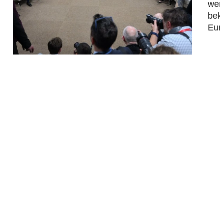
wer
be
Eur