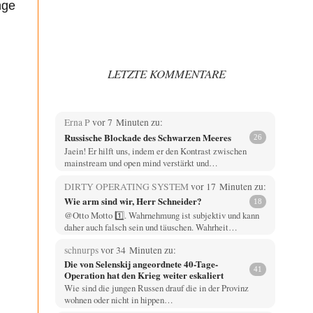
nge
LETZTE KOMMENTARE
Erna P
vor 7 Minuten zu:
Russische Blockade des Schwarzen Meeres
26
Jaein! Er hilft uns, indem er den Kontrast zwischen
mainstream und open mind verstärkt und…
DIRTY OPERATING SYSTEM
vor 17 Minuten zu:
Wie arm sind wir, Herr Schneider?
18
@Otto Motto 1️⃣. Wahrnehmung ist subjektiv und kann
daher auch falsch sein und täuschen. Wahrheit…
schnurps
vor 34 Minuten zu:
Die von Selenskij angeordnete 40-Tage-
41
Operation hat den Krieg weiter eskaliert
Wie sind die jungen Russen drauf die in der Provinz
wohnen oder nicht in hippen…