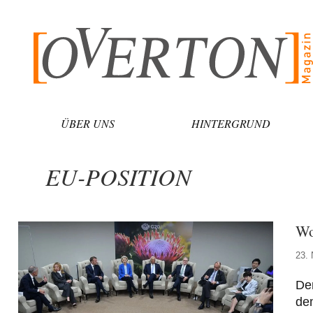
Zum
Inhalt
springen
ÜBER UNS
HINTERGRUND
EU-POSITION
Wo
23.
Der
dem