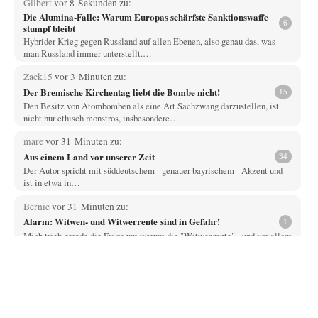
Gilbert
vor 8 Sekunden zu:
Die Alumina-Falle: Warum Europas schärfste Sanktionswaffe
6
stumpf bleibt
Hybrider Krieg gegen Russland auf allen Ebenen, also genau das, was
man Russland immer unterstellt.…
Zack15
vor 3 Minuten zu:
Der Bremische Kirchentag liebt die Bombe nicht!
15
Den Besitz von Atombomben als eine Art Sachzwang darzustellen, ist
nicht nur ethisch monströs, insbesondere…
mare
vor 31 Minuten zu:
Aus einem Land vor unserer Zeit
34
Der Autor spricht mit süddeutschem - genauer bayrischem - Akzent und
ist in etwa in…
Bernie
vor 31 Minuten zu:
Alarm: Witwen- und Witwerrente sind in Gefahr!
1
Mich trieb gerade die Frage um warum die "Witwenrente" - und vor allem
wann -…
Ralf Streck
vor 39 Minuten zu:
Statt Dunkelflaute eher Hitze-Blackout wegen
77
Kühlwassermangel für Atomkraft
Und was sehe ich da fur August? Wind on shore max = 200 MW zum…