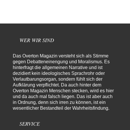
Waltraudt
vor 7 Stunden zu:
Morgen kommt der Russe, wir müssen alle sterben!
7
Danke für den Text, Russischer Hacker. Gut zusammengefasst. @Dirty
Natürlich, Propaganda gibt es überall. Propaganda…
Trilex
vor 9 Stunden zu:
WER WIR SIND
Ein Bild der Friedensbewegung
16
Sicher, das Innere bricht sich Bann. Gemeint ist damit stets eine
Interaktion. Wir waren zu…
Das Overton Magazin versteht sich als Stimme
PaulKehl
vor 13 Stunden zu:
gegen Debatteneinengung und Moralismus. Es
Wacht Deutschland nun in dem Krieg auf, den es seit Jahren
hinterfragt die allgemeinen Narrative und ist
74
maßgeblich unterstützt?
dezidiert kein ideologisches Sprachrohr oder
Ich tippe auf die Ukros. Für solche James Bond-Aktionen ist der VS zu
Verlautbarungsorgan, sondern fühlt sich der
tappsig. Bei…
Aufklärung verpflichtet. Da auch hinter dem
Overton Magazin Menschen stecken, wird es hier
sylvain
vor 21 Stunden zu:
und da auch mal falsch liegen. Das ist aber auch
Rechts- oder Linksträger?
41
in Ordnung, denn sich irren zu können, ist ein
Danke für den Link. Ich vertraue ja der Wissenschaft, wissen Sie? Und da
wesentlicher Bestandteil der Wahrheitsfindung.
ist es…
Theo Noestonto
vor 23 Stunden zu:
SERVICE
Die Westbank in New York
6
"Das hielt Amerika nicht davon ab, Afghanistan zu besetzen, die