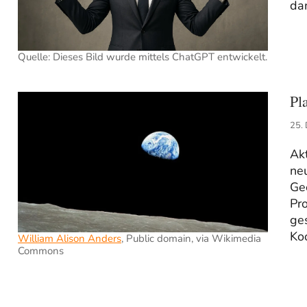
dam
Quelle: Dieses Bild wurde mittels ChatGPT entwickelt.
Pl
25.
Akt
neu
Ge
Pro
ges
Ko
William Alison Anders
, Public domain, via Wikimedia
Commons