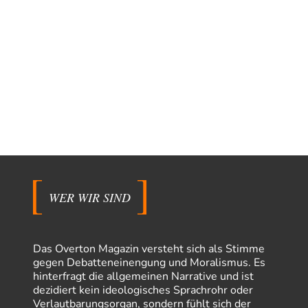
WER WIR SIND
Das Overton Magazin versteht sich als Stimme
gegen Debatteneinengung und Moralismus. Es
hinterfragt die allgemeinen Narrative und ist
dezidiert kein ideologisches Sprachrohr oder
Verlautbarungsorgan, sondern fühlt sich der