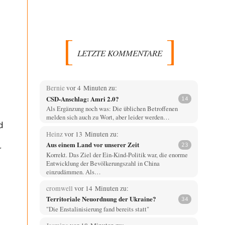
LETZTE KOMMENTARE
Bernie
vor 4 Minuten zu:
CSD-Anschlag: Amri 2.0?
14
Als Ergänzung noch was: Die üblichen Betroffenen
melden sich auch zu Wort, aber leider werden…
d
Heinz
vor 13 Minuten zu:
Aus einem Land vor unserer Zeit
23
r
Korrekt. Das Ziel der Ein-Kind-Politik war, die enorme
Entwicklung der Bevölkerungszahl in China
einzudämmen. Als…
cromwell
vor 14 Minuten zu:
Territoriale Neuordnung der Ukraine?
34
"Die Enstalinisierung fand bereits statt"