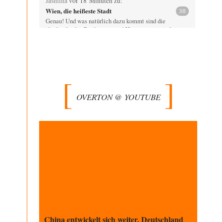
Jasmina
vor 18 Minuten zu:
Wien, die heißeste Stadt
38
Genau! Und was natürlich dazu kommt sind die
überbordenden Rechenzentren! Heute muss ja jeder
wegen…
Qana
vor 56 Minuten zu:
Der Bremische Kirchentag liebt die Bombe
4
nicht!
Sorry, Peter Bürger, für den Mißbrauch deiner überaus
rechtschaffenen Darstellung und deines Berichtes, aber
OVERTON @ YOUTUBE
vielleicht…
Klau-Die
vor 1 Stunde zu:
Statt Dunkelflaute eher Hitze-Blackout wegen
71
Kühlwassermangel für Atomkraft
Würden PV-Anlagen zu Marktbedingungen betrieben,
würden sie sich beim derzeitigen Ausbaustand kaum
lohnen. Ob sich…
Theo Noestonto
vor 2 Stunden zu:
Die Macht der KI-Besitzer
17
@DIRTY OPERATING SYSTEM Ihre Argumentation
teile ich, soweit wir uns auf den aktuellen Moment
beziehen.…
China entwickelt sich weiter, Deutschland