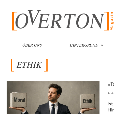
Zum
Inhalt
springen
ÜBER UNS
HINTERGRUND
ETHIK
»D
4. 
Ist
Hi