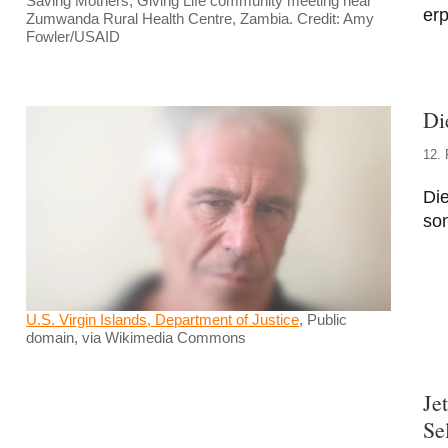
Saving Mothers, Giving Life community meeting near
erp
Zumwanda Rural Health Centre, Zambia. Credit: Amy
Fowler/USAID
Di
12. 
Die
son
U.S. Virgin Islands, Department of Justice
, Public
domain, via Wikimedia Commons
Je
Se