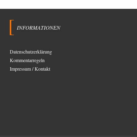
»Der freie Wille ist ein Mythos«
70
Vielen Dank, hatte ich nicht auf dem Schirm, weil ich
ihn nicht mehr lese. Beweist…
INFORMATIONEN
garno
vor 18 Stunden zu:
Absurde Debatte um Ceuta-„Invasion“ durch
28
Marokko vertieft EU-Spaltung
Gratuliere, du hast erkannt wer hier der Bösewicht ist.
Dann kann es ja gar nicht…
Datenschutzerklärung
Schattenland
vor 19 Stunden zu:
Kommentarregeln
Unkabarettistische Anstalten
1
Impressum / Kontakt
Dem schließe ich mich 100 pro an - das deutsche
politische Kabarett ist tot (Lisa…
YaSa
vor 20 Stunden zu:
Dissonanzen
1
Kleine Korrektur: Anders als Moshe Zuckermann
schildet gab es in den 1960er und 1970er Jahren…
Wolfgang Wirth
vor 20 Stunden zu:
Entkernen, Umfunktionieren und (feindlich)
48
Übernehmen
@Froschhaut Vielen Dank für Ihre freundlichen Worte.
Ich nehme an, dass ich dass stellvertretend auch…