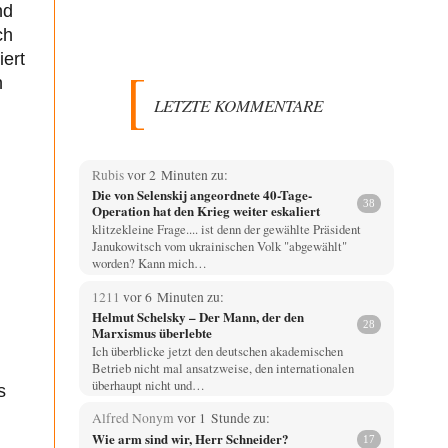
nd
ch
iert
n
LETZTE KOMMENTARE
Rubis
vor 2 Minuten zu:
Die von Selenskij angeordnete 40-Tage-
38
Operation hat den Krieg weiter eskaliert
klitzekleine Frage.... ist denn der gewählte Präsident
Janukowitsch vom ukrainischen Volk "abgewählt"
worden? Kann mich…
1211
vor 6 Minuten zu:
Helmut Schelsky – Der Mann, der den
28
Marxismus überlebte
Ich überblicke jetzt den deutschen akademischen
Betrieb nicht mal ansatzweise, den internationalen
überhaupt nicht und…
s
Alfred Nonym
vor 1 Stunde zu:
Wie arm sind wir, Herr Schneider?
17