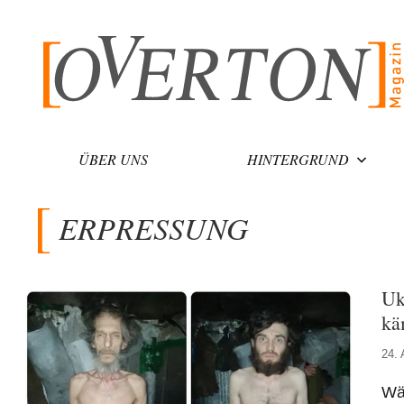
Zum
Inhalt
springen
ÜBER UNS
HINTERGRUND
ERPRESSUNG
Uk
kä
24. 
Wä