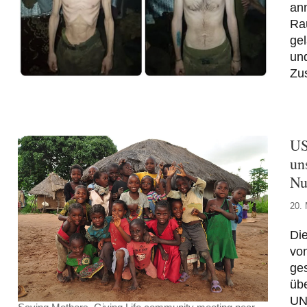
ann
Rau
gel
und
Zu
US
un
Nu
20.
Die
vo
ge
üb
UN