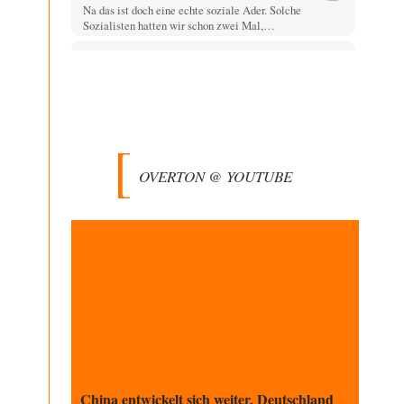
Na das ist doch eine echte soziale Ader. Solche
Sozialisten hatten wir schon zwei Mal,…
jjkoeln
vor 6 Stunden zu:
Russische Blockade des Schwarzen Meeres
25
Die witzigste Form der ukrainischen Klage ist, dass
Schiffe, die unter der Flagge eines Drittstaates…
overton4cm
vor 8 Stunden zu:
Morgen kommt der Russe, wir müssen alle
66
sterben!
OVERTON @ YOUTUBE
Kurz gesagt: der Autor dieses Kommentars weiß es ganz
genau. Er hat die Deutungshoheit. In…
DIRTY OPERATING SYSTEM
vor 10 Stunden zu:
Die Revolution, die nie scheiterte
21
@jjkoeln "Und in der Tat, steiges Problematisieren und
die letzten Winkel analysieren ist nicht hilfreich.…
Bernie
vor 10 Stunden zu:
Der Anschlag auf eine Lebenslüge
3
@Thomas Danke für den hilfreichen Hinweis ;-) Ob
Hamed Abdel-Samad seine Thesen von Ex-US-
Präsident Bush…
China entwickelt sich weiter, Deutschland