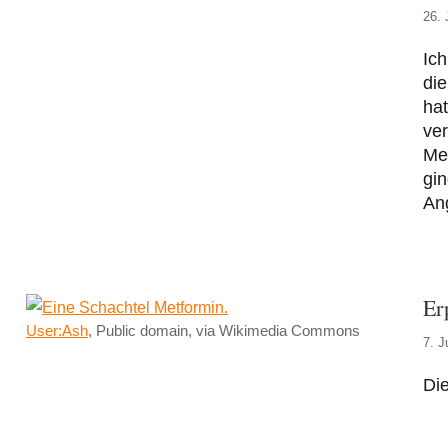
26. 
Ich
die
hat
ve
Me
gin
An
Er
User:Ash
, Public domain, via Wikimedia Commons
7. J
Die