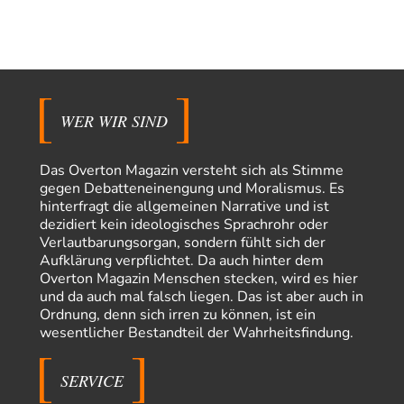
DIRTY OPERATING SYSTEM
vor 4 Stunden zu:
Wie arm sind wir, Herr Schneider?
19
@AeaP Vor der "Wende" 1989/90 gab es im Wertewesten schon eine
Wende, die "geistig-moralische Wende"…
emil
vor 5 Stunden zu:
Absurde Debatte um Ceuta-„Invasion“ durch Marokko
29
vertieft EU-Spaltung
WER WIR SIND
China sagt jetzt auch etwas: Interessant ist vor allem die offizielle
Anerkennung der USA, das…
Das Overton Magazin versteht sich als Stimme
overton4cm
vor 13 Stunden zu:
gegen Debatteneinengung und Moralismus. Es
Morgen kommt der Russe, wir müssen alle sterben!
43
hinterfragt die allgemeinen Narrative und ist
Kurz gesagt: der Autor dieses Kommentars weiß es ganz genau. Er hat die
dezidiert kein ideologisches Sprachrohr oder
Deutungshoheit. In…
Verlautbarungsorgan, sondern fühlt sich der
Aufklärung verpflichtet. Da auch hinter dem
DIRTY OPERATING SYSTEM
vor 15 Stunden zu:
Overton Magazin Menschen stecken, wird es hier
Die Revolution, die nie scheiterte
21
und da auch mal falsch liegen. Das ist aber auch in
@jjkoeln "Und in der Tat, steiges Problematisieren und die letzten
Ordnung, denn sich irren zu können, ist ein
Winkel analysieren ist nicht hilfreich.…
wesentlicher Bestandteil der Wahrheitsfindung.
Bernie
vor 15 Stunden zu:
Der Anschlag auf eine Lebenslüge
3
SERVICE
@Thomas Danke für den hilfreichen Hinweis ;-) Ob Hamed Abdel-Samad
seine Thesen von Ex-US-Präsident Bush…