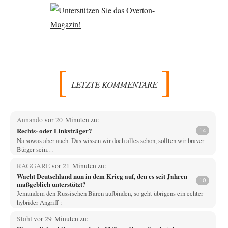
LETZTE KOMMENTARE
Annando
vor 20 Minuten zu:
Rechts- oder Linksträger?
14
Na sowas aber auch. Das wissen wir doch alles schon, sollten wir braver
Bürger sein…
RAGGARE
vor 21 Minuten zu:
Wacht Deutschland nun in dem Krieg auf, den es seit Jahren
10
maßgeblich unterstützt?
Jemandem den Russischen Bären aufbinden, so geht übrigens ein echter
hybrider Angriff :
Stohl
vor 29 Minuten zu: