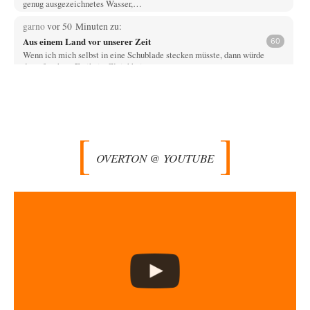
genug ausgezeichnetes Wasser,…
garno
vor 50 Minuten zu:
Aus einem Land vor unserer Zeit
60
Wenn ich mich selbst in eine Schublade stecken müsste, dann würde
darauf stehen: Freiheit, Gleichheit,…
Michael
vor 1 Stunde zu:
Die Alumina-Falle: Warum Europas schärfste
11
Sanktionswaffe stumpf bleibt
Im Gegensatz zu Hollister finde ich großartig dass Irland liefert was
Russland braucht! Ich hoffe…
OVERTON @ YOUTUBE
Wölfchen
vor 1 Stunde zu:
Alarm: Witwen- und Witwerrente sind in Gefahr!
18
@Wallenstein So langsam geht`s mir auch auch Senkel, ein Teil meine
Kommentare werden ignoriert und…
Vrbamrda
vor 9 Stunden zu:
Territoriale Neuordnung der Ukraine?
43
Off Topic eigentlich nur bedingt, denn wenn es zum Verteidigungsfall und
damit fast zwangsläufig (wenn…
Michael
vor 9 Stunden zu:
CSD-Anschlag: Amri 2.0?
16