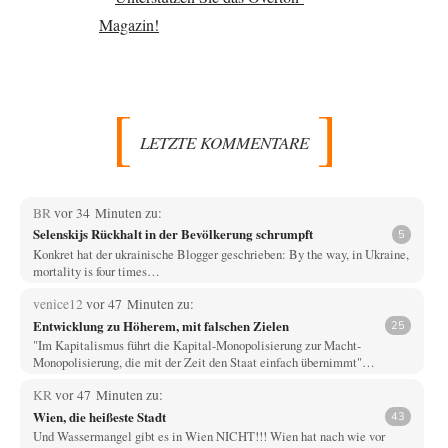
LETZTE KOMMENTARE
BR
vor 34 Minuten zu:
Selenskijs Rückhalt in der Bevölkerung schrumpft
5
Konkret hat der ukrainische Blogger geschrieben: By the way, in Ukraine,
mortality is four times…
venice12
vor 47 Minuten zu:
Entwicklung zu Höherem, mit falschen Zielen
25
"Im Kapitalismus führt die Kapital-Monopolisierung zur Macht-
Monopolisierung, die mit der Zeit den Staat einfach übernimmt"…
KR
vor 47 Minuten zu:
Wien, die heißeste Stadt
43
Und Wassermangel gibt es in Wien NICHT!!! Wien hat nach wie vor