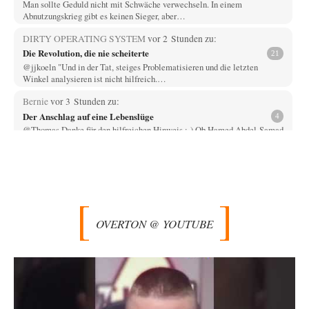
Man sollte Geduld nicht mit Schwäche verwechseln. In einem
Abnutzungskrieg gibt es keinen Sieger, aber…
DIRTY OPERATING SYSTEM
vor 2 Stunden zu:
Die Revolution, die nie scheiterte
21
@jjkoeln "Und in der Tat, steiges Problematisieren und die letzten
Winkel analysieren ist nicht hilfreich.…
Bernie
vor 3 Stunden zu:
Der Anschlag auf eine Lebenslüge
4
@Thomas Danke für den hilfreichen Hinweis ;-) Ob Hamed Abdel-Samad
seine Thesen von Ex-US-Präsident Bush…
Klau-Die
vor 3 Stunden zu:
Helmut Schelsky – Der Mann, der den Marxismus überlebte
27
Er fragte, wem Fabriken gehören. Die Gegenwart zwingt zu einer anderen
Frage: Wer besitzt die…
OVERTON @ YOUTUBE
DIRTY OPERATING SYSTEM
vor 4 Stunden zu:
Morgen kommt der Russe, wir müssen alle sterben!
62
@Russischer Hacker Selbstverständlich gibt es auch in Russland
Propaganda. Das würde ich nicht bestreiten wollen.…
Otto Motto
vor 4 Stunden zu:
Wie arm sind wir, Herr Schneider?
15