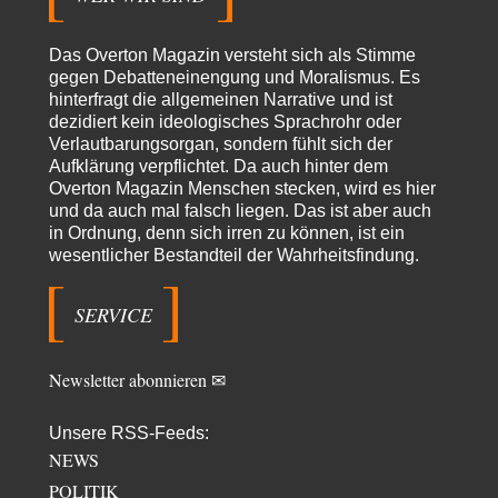
Adel verpflichtet
vor 9 Stunden zu:
»Der freie Wille ist ein Mythos«
70
Vielen Dank, hatte ich nicht auf dem Schirm, weil ich ihn nicht mehr
Das Overton Magazin versteht sich als Stimme
lese. Beweist…
gegen Debatteneinengung und Moralismus. Es
hinterfragt die allgemeinen Narrative und ist
garno
vor 10 Stunden zu:
dezidiert kein ideologisches Sprachrohr oder
Absurde Debatte um Ceuta-„Invasion“ durch Marokko
28
Verlautbarungsorgan, sondern fühlt sich der
vertieft EU-Spaltung
Aufklärung verpflichtet. Da auch hinter dem
Gratuliere, du hast erkannt wer hier der Bösewicht ist. Dann kann es ja
gar nicht…
Overton Magazin Menschen stecken, wird es hier
und da auch mal falsch liegen. Das ist aber auch
Schattenland
vor 11 Stunden zu:
in Ordnung, denn sich irren zu können, ist ein
Unkabarettistische Anstalten
1
wesentlicher Bestandteil der Wahrheitsfindung.
Dem schließe ich mich 100 pro an - das deutsche politische Kabarett ist
tot (Lisa…
SERVICE
YaSa
vor 12 Stunden zu:
Dissonanzen
1
Kleine Korrektur: Anders als Moshe Zuckermann schildet gab es in den
Newsletter abonnieren ✉
1960er und 1970er Jahren…
Wolfgang Wirth
vor 13 Stunden zu:
Unsere RSS-Feeds:
Entkernen, Umfunktionieren und (feindlich) Übernehmen
48
NEWS
@Froschhaut Vielen Dank für Ihre freundlichen Worte. Ich nehme an,
POLITIK
dass ich dass stellvertretend auch…