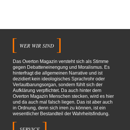
Wien, die heißeste Stadt
43
Und Wassermangel gibt es in Wien NICHT!!! Wien hat nach wie vor
genug ausgezeichnetes Wasser,…
Vrbamrda
vor 12 Stunden zu:
Territoriale Neuordnung der Ukraine?
43
Off Topic eigentlich nur bedingt, denn wenn es zum Verteidigungsfall und
damit fast zwangsläufig (wenn…
WER WIR SIND
Michael
vor 13 Stunden zu:
CSD-Anschlag: Amri 2.0?
16
Das Overton Magazin versteht sich als Stimme
Der offensichtlichste Elefant im Raum, den keiner erwähnt: Alle
gegen Debatteneinengung und Moralismus. Es
Eingänge zum Tiergarten waren gesperrt, Nur…
hinterfragt die allgemeinen Narrative und ist
dezidiert kein ideologisches Sprachrohr oder
Peter Zobel
vor 16 Stunden zu:
Verlautbarungsorgan, sondern fühlt sich der
Absurde Debatte um Ceuta-„Invasion“ durch Marokko vertieft
5
EU-Spaltung
Aufklärung verpflichtet. Da auch hinter dem
Man braucht in Deutschland nur etwas halbwegs vernünftiges zuvsagen
Overton Magazin Menschen stecken, wird es hier
und man landet suf der Zionisten-Abschussliste.
und da auch mal falsch liegen. Das ist aber auch
in Ordnung, denn sich irren zu können, ist ein
Thomas
vor 17 Stunden zu:
wesentlicher Bestandteil der Wahrheitsfindung.
Die Westbank in New York
6
Danke, diese Verdrehung war mir auch gleich sauer aufgestoßen...... - die
"Taliban" hatten den Mohnanbau…
SERVICE