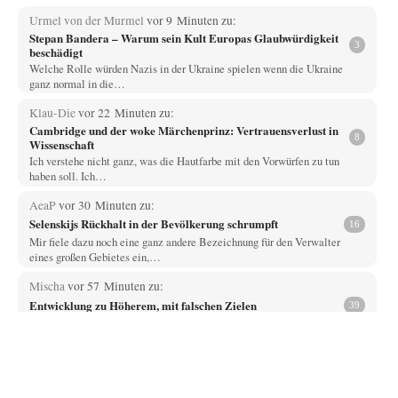
Urmel von der Murmel
vor 9 Minuten zu:
Stepan Bandera – Warum sein Kult Europas Glaubwürdigkeit
3
beschädigt
Welche Rolle würden Nazis in der Ukraine spielen wenn die Ukraine
ganz normal in die…
Klau-Die
vor 22 Minuten zu:
Cambridge und der woke Märchenprinz: Vertrauensverlust in
8
Wissenschaft
Ich verstehe nicht ganz, was die Hautfarbe mit den Vorwürfen zu tun
haben soll. Ich…
AeaP
vor 30 Minuten zu:
Selenskijs Rückhalt in der Bevölkerung schrumpft
16
Mir fiele dazu noch eine ganz andere Bezeichnung für den Verwalter
eines großen Gebietes ein,…
Mischa
vor 57 Minuten zu:
Entwicklung zu Höherem, mit falschen Zielen
39
"Die Geldflut, die das System durch Schuldenaufnahme erzeugt ..." Nichts
als "programmierte Inflation" - sprich…
Jasmina
vor 1 Stunde zu:
Alarm: Witwen- und Witwerrente sind in Gefahr!
19