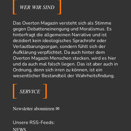
„mainstraem näherbringen“…" Natürlich nicht! Da haben…
WER WIR SIND
Grottenolm
vor 3 Stunden zu:
Die von Selenskij angeordnete 40-Tage-Operation hat den
67
Krieg weiter eskaliert
Das Overton Magazin versteht sich als Stimme
Natürlich ist Russland scheinbar zögerlich, inkonsequent, reagiert immer
gegen Debatteneinengung und Moralismus. Es
nur . Aber es ist vielleicht, wie…
hinterfragt die allgemeinen Narrative und ist
dezidiert kein ideologisches Sprachrohr oder
Patient 0
vor 9 Stunden zu:
Verlautbarungsorgan, sondern fühlt sich der
Helmut Schelsky – Der Mann, der den Marxismus überlebte
34
Aufklärung verpflichtet. Da auch hinter dem
> Eine schwammige Kritik, die nicht an der Theorie nachweist, dass die
Overton Magazin Menschen stecken, wird es hier
fehlerhaft oder unvollständig…
und da auch mal falsch liegen. Das ist aber auch in
Conrad
vor 11 Stunden zu:
Ordnung, denn sich irren zu können, ist ein
Entkernen, Umfunktionieren und (feindlich) Übernehmen
13
wesentlicher Bestandteil der Wahrheitsfindung.
Die NATO-Manöver gibt es noch. Mehr, als, zuvor, größere, nur eben jetzt
ein paar tausend…
SERVICE
Torsten
vor 21 Stunden zu:
Urteil des Bundesverwaltungsgerichts zur ewigen
16
Geheimhaltung
Newsletter abonnieren ✉
Der Deep-State braucht Feinde wie ein Fisch das Wasser. Und nichts
erschafft bessere Feinde als…
Unsere RSS-Feeds:
Ferdinand Wohlgewiehert
vor 21 Stunden zu:
NEWS
Wie arm sind wir, Herr Schneider?