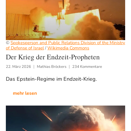
©
Spokesperson and Public Relations Division of the Ministry
of Defense of Israel
/
Wikimedia Commons
Der Krieg der Endzeit-Propheten
22. März 2026
Mathias Bröckers
234 Kommentare
Das Epstein-Regime im Endzeit-Krieg.
mehr lesen