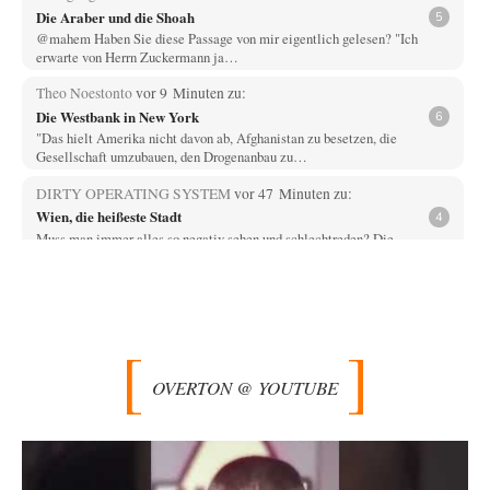
Die Araber und die Shoah
5
@mahem Haben Sie diese Passage von mir eigentlich gelesen? "Ich
erwarte von Herrn Zuckermann ja…
Theo Noestonto
vor 9 Minuten zu:
Die Westbank in New York
6
"Das hielt Amerika nicht davon ab, Afghanistan zu besetzen, die
Gesellschaft umzubauen, den Drogenanbau zu…
DIRTY OPERATING SYSTEM
vor 47 Minuten zu:
Wien, die heißeste Stadt
4
Muss man immer alles so negativ sehen und schlechtreden? Die
Eiscreme-, Sprühnebel- und Klimaanlagenhersteller freut…
AeaP
vor 1 Stunde zu:
Absurde Debatte um Ceuta-„Invasion“ durch Marokko
10
vertieft EU-Spaltung
Jetzt versuchen "interessierte Kreise" Georg Restle fertigzumachen, der
in der Ceuta-Angelegenheit von einem "US-israelisch-marokkanischen
OVERTON @ YOUTUBE
Bündnis"…
Adel verpflichtet
vor 2 Stunden zu:
CSD-Anschlag: Amri 2.0?
3
Wir werden doch wie immer auch hier nur verarscht und wer glaubt das
ein SWAT-Team…