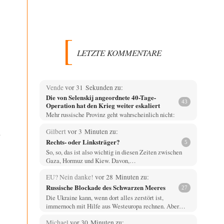
LETZTE KOMMENTARE
Vende
vor 31 Sekunden zu:
Die von Selenskij angeordnete 40-Tage-
43
Operation hat den Krieg weiter eskaliert
Mehr russische Provinz geht wahrscheinlich nicht:
Gilbert
vor 3 Minuten zu:
e
Rechts- oder Linksträger?
5
So, so, das ist also wichtig in diesen Zeiten zwischen
Gaza, Hormuz und Kiew. Davon,…
EU? Nein danke!
vor 28 Minuten zu:
Russische Blockade des Schwarzen Meeres
27
Die Ukraine kann, wenn dort alles zerstört ist,
immernoch mit Hilfe aus Westeuropa rechnen. Aber…
Michael
vor 30 Minuten zu: