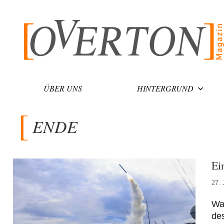
Zum
Inhalt
springen
ÜBER UNS
HINTERGRUND
ENDE
Ei
27. 
War
des