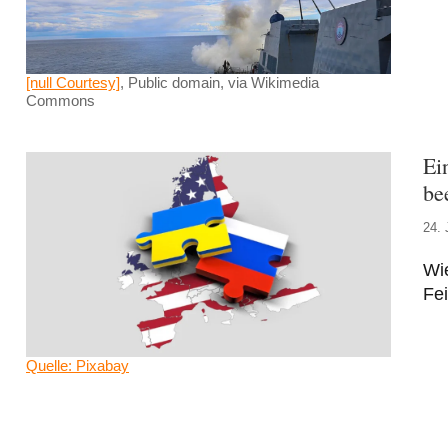
[null Courtesy]
, Public domain, via Wikimedia
Commons
Ei
be
24. 
Wie
Fei
Quelle: Pixabay