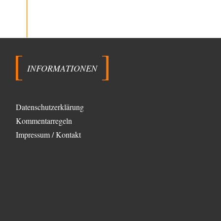
emil
vor 3 Stunden zu:
From Field to Glass – Bio hochprozentig
7
Zum Nordsee-Whisky geht auch prima ein
Matjesbrötchen, ich hab's für euch getestet. Beim
Etikett ist…
DIRTY OPERATING SYSTEM
vor 4 Stunden zu:
Wie arm sind wir, Herr Schneider?
19
INFORMATIONEN
@AeaP Vor der "Wende" 1989/90 gab es im
Wertewesten schon eine Wende, die "geistig-moralische
Wende"…
Datenschutzerklärung
emil
vor 6 Stunden zu:
Absurde Debatte um Ceuta-„Invasion“ durch
Kommentarregeln
29
Marokko vertieft EU-Spaltung
Impressum / Kontakt
China sagt jetzt auch etwas: Interessant ist vor allem
die offizielle Anerkennung der USA, das…
overton4cm
vor 14 Stunden zu:
Morgen kommt der Russe, wir müssen alle
40
sterben!
Kurz gesagt: der Autor dieses Kommentars weiß es ganz
genau. Er hat die Deutungshoheit. In…
Bernie
vor 16 Stunden zu: