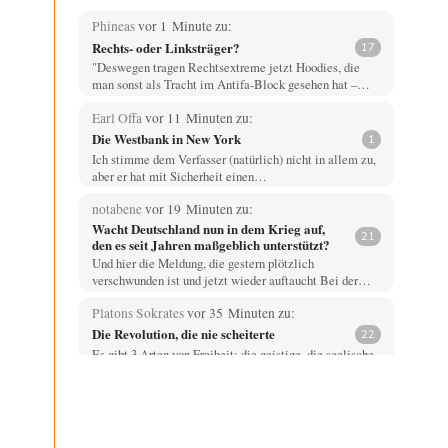
Phineas
vor 1 Minute zu:
Rechts- oder Linksträger?
17
"Deswegen tragen Rechtsextreme jetzt Hoodies, die
man sonst als Tracht im Antifa-Block gesehen hat –…
Earl Offa
vor 11 Minuten zu:
Die Westbank in New York
1
Ich stimme dem Verfasser (natürlich) nicht in allem zu,
aber er hat mit Sicherheit einen…
notabene
vor 19 Minuten zu:
Wacht Deutschland nun in dem Krieg auf,
21
den es seit Jahren maßgeblich unterstützt?
Und hier die Meldung, die gestern plötzlich
verschwunden ist und jetzt wieder auftaucht Bei der…
Platons Sokrates
vor 35 Minuten zu:
Die Revolution, die nie scheiterte
22
Es gibt 3 Arten von Freiheit: die geistige ,die seelische
und die physische. Man darf…
Stohl
vor 1 Stunde zu:
Die von Selenskij angeordnete 40-Tage-
56
Operation hat den Krieg weiter eskaliert