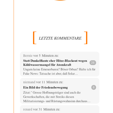
LETZTE KOMMENTARE
Bernie
vor 5 Minuten zu:
Statt Dunkelflaute eher Hitze-Blackout wegen
26
Kühlwassermangel für Atomkraft
Ungarn keine Erneuerbaren? Böser Orban? Halte ich für
Fake News: Tatsache ist aber, daß Solar…
niemand
vor 11 Minuten zu:
Ein Bild der Friedensbewegung
8
Zitat:" Grosse Hoffnungsträger sind auch die
Gewerkschaften, die mit Streiks diesen
Militarisierungs- und Rüstungswahnsinn durchaus…
renard
vor 31 Minuten zu: