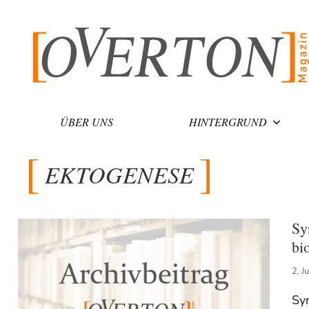
Zum
Inhalt
springen
ÜBER UNS
HINTERGRUND
EKTOGENESE
Sy
bi
2. J
Sy