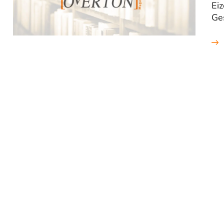
Eiz
Ge