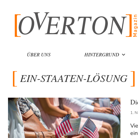
Zum
Inhalt
springen
ÜBER UNS
HINTERGRUND
EIN-STAATEN-LÖSUNG
Di
1. 
Vie
ein