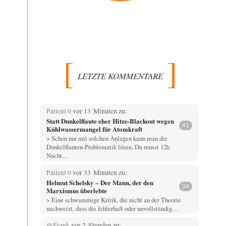
LETZTE KOMMENTARE
Patient 0
vor 13 Minuten zu:
Statt Dunkelflaute eher Hitze-Blackout wegen
41
Kühlwassermangel für Atomkraft
> Schon nur mit solchen Anlagen kann man die
Dunkelflauten-Problematik lösen. Du musst 12h
Nacht…
Patient 0
vor 33 Minuten zu:
Helmut Schelsky – Der Mann, der den
34
Marxismus überlebte
> Eine schwammige Kritik, die nicht an der Theorie
nachweist, dass die fehlerhaft oder unvollständig…
@Frank
vor 2 Stunden zu: