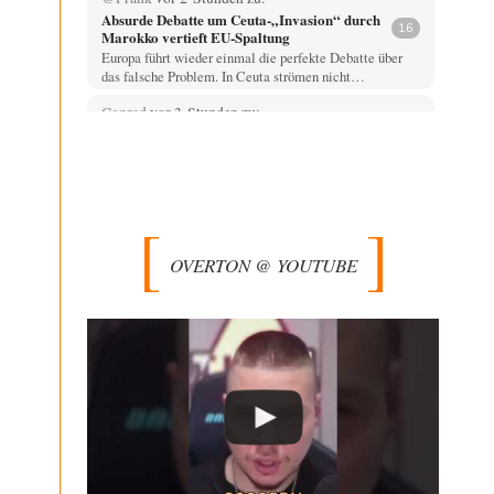
Absurde Debatte um Ceuta-„Invasion“ durch
16
Marokko vertieft EU-Spaltung
Europa führt wieder einmal die perfekte Debatte über
das falsche Problem. In Ceuta strömen nicht…
Conrad
vor 3 Stunden zu:
Entkernen, Umfunktionieren und (feindlich)
49
Übernehmen
Die NATO-Manöver gibt es noch. Mehr, als, zuvor,
größere, nur eben jetzt ein paar tausend…
Whoopy
vor 3 Stunden zu:
Russische Blockade des Schwarzen Meeres
34
OVERTON @ YOUTUBE
Fragen, die sich stellen: Wem nützt das Ganze und wer
hat ein Interesse an einer…
El-G
vor 9 Stunden zu:
Rechts- oder Linksträger?
39
Lieber jjkoeln, im Gegensatz zu anderen Texten von
RdL, ist dieser explizit als "Glosse" ausgezeichnet.…
Mikrowelle
vor 10 Stunden zu:
Wacht Deutschland nun in dem Krieg auf,
60
den es seit Jahren maßgeblich unterstützt?
Bei meinen Ermittlungen bin ich auf dieses alte, streng