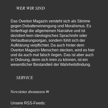
dass ich dass stellvertretend auch…
WER WIR SIND
Götz
vor 6 Stunden zu:
From Field to Glass – Bio hochprozentig
5
Das Overton Magazin versteht sich als Stimme
Jetzt gib hier mal nicht den Beckmesser. Die meinen das doch gar nicht
so -…
gegen Debatteneinengung und Moralismus. Es
hinterfragt die allgemeinen Narrative und ist
Frank Herbert
vor 6 Stunden zu:
dezidiert kein ideologisches Sprachrohr oder
Urteil des Bundesverwaltungsgerichts zur ewigen
Verlautbarungsorgan, sondern fühlt sich der
33
Geheimhaltung
Aufklärung verpflichtet. Da auch hinter dem
Es gab überhaupt KEINE Entnazifizierung der Deutschen Justiz nach
Overton Magazin Menschen stecken, wird es hier
Kriegsende! Und es hätte auch keine…
und da auch mal falsch liegen. Das ist aber auch
ratzefatz
vor 7 Stunden zu:
in Ordnung, denn sich irren zu können, ist ein
Klimalüge und Klimadiktatur?
wesentlicher Bestandteil der Wahrheitsfindung.
57
Es gibt genau zwei Faktoren, die für unser Klima (eigentlich: die Klimata
der verschiedenen Klimazonen)…
SERVICE
arth_
vor 8 Stunden zu:
Sollte Bundeswehrwerbung verboten werden?
33
Nr. 6 halte ich für thematisch verfehlt. Unabhängig davon wie man zu
Newsletter abonnieren ✉
Saudibarbarien oder der…
W. Heines
vor 8 Stunden zu:
Unsere RSS-Feeds:
Junglöwen des Kalifats
3