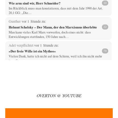
Wie arm sind wir, Herr Schneider?
10
Im Rückblick muss man konstatieren, dass mit dem Jahr 1990 der Art.
20,1 GG: „Die…
Gunther
vor 1 Stunde zu:
Helmut Schelsky – Der Mann, der den Marxismus überlebte
22
Man kann vieles Karl Marx vorwerfen, doch eines nicht: dass
Entwicklungen stattfinden, 150 Jahre nach…
Adel verpflichtet
vor 1 Stunde zu:
»Der freie Wille ist ein Mythos«
70
Vielen Dank, hatte ich nicht auf dem Schirm, weil ich ihn nicht mehr
lese. Beweist…
Wallenstein
vor 3 Stunden zu:
Die Revolution, die nie scheiterte
19
NeeNee, Kampfflugzeuge können schon deshalb nicht negativ auf
Klimabilanzen einwirken, weil das "Pariser Klimaschutzabkommen"
Emissionen…
OVERTON @ YOUTUBE
Wallenstein
vor 3 Stunden zu:
US-Außenministerium: Kuba ist „weniger ein Nationalstaat
31
als eine allumfassende Geheimdienst- und
Subversionsoperation
Das ist richtig, der Plan war noch aus der Eisenhower-Zeit! Nun hat
Kennedy am Anfang…