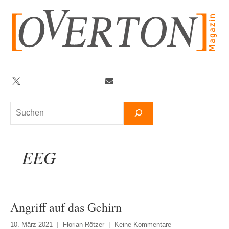
Zum
Inhalt
springen
Twitter
Facebook
YouTube
Telegram
Newsletter
Suchen
EEG
Angriff auf das Gehirn
10. März 2021
Florian Rötzer
Keine Kommentare