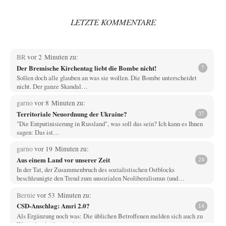
LETZTE KOMMENTARE
BR
vor 2 Minuten zu:
Der Bremische Kirchentag liebt die Bombe nicht!
7
Sollen doch alle glauben an was sie wollen. Die Bombe unterscheidet
nicht. Der ganze Skandal…
garno
vor 8 Minuten zu:
Territoriale Neuordnung der Ukraine?
37
"Die Entputinisierung in Russland", was soll das sein? Ich kann es Ihnen
sagen: Das ist…
garno
vor 19 Minuten zu:
Aus einem Land vor unserer Zeit
24
In der Tat, der Zusammenbruch des sozialistischen Ostblocks
beschleunigte den Trend zum unsozialen Neoliberalismus (und…
Bernie
vor 53 Minuten zu:
CSD-Anschlag: Amri 2.0?
14
Als Ergänzung noch was: Die üblichen Betroffenen melden sich auch zu
Wort, aber leider werden…