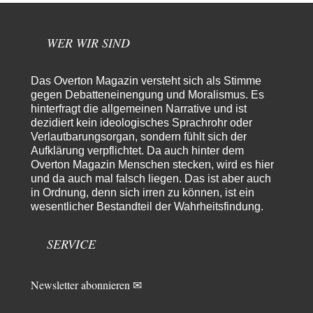
Unkabarettistische Anstalten
1
Dem schließe ich mich 100 pro an - das deutsche politische Kabarett ist
tot (Lisa…
WER WIR SIND
YaSa
vor 7 Stunden zu:
Dissonanzen
1
Das Overton Magazin versteht sich als Stimme
Kleine Korrektur: Anders als Moshe Zuckermann schildet gab es in den
gegen Debatteneinengung und Moralismus. Es
1960er und 1970er Jahren…
hinterfragt die allgemeinen Narrative und ist
dezidiert kein ideologisches Sprachrohr oder
Wolfgang Wirth
vor 8 Stunden zu:
Verlautbarungsorgan, sondern fühlt sich der
Entkernen, Umfunktionieren und (feindlich) Übernehmen
48
Aufklärung verpflichtet. Da auch hinter dem
@Froschhaut Vielen Dank für Ihre freundlichen Worte. Ich nehme an,
Overton Magazin Menschen stecken, wird es hier
dass ich dass stellvertretend auch…
und da auch mal falsch liegen. Das ist aber auch
Frank Herbert
vor 9 Stunden zu:
in Ordnung, denn sich irren zu können, ist ein
Urteil des Bundesverwaltungsgerichts zur ewigen
wesentlicher Bestandteil der Wahrheitsfindung.
33
Geheimhaltung
Es gab überhaupt KEINE Entnazifizierung der Deutschen Justiz nach
Kriegsende! Und es hätte auch keine…
SERVICE
ratzefatz
vor 9 Stunden zu:
Klimalüge und Klimadiktatur?
46
Newsletter abonnieren ✉
Es gibt genau zwei Faktoren, die für unser Klima (eigentlich: die Klimata
der verschiedenen Klimazonen)…