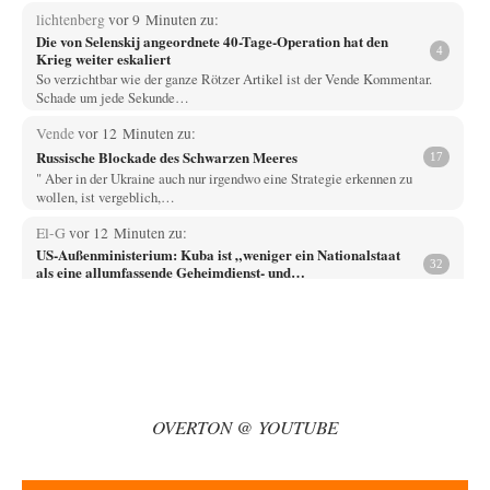
lichtenberg
vor 9 Minuten zu:
Die von Selenskij angeordnete 40-Tage-Operation hat den
4
Krieg weiter eskaliert
So verzichtbar wie der ganze Rötzer Artikel ist der Vende Kommentar.
Schade um jede Sekunde…
Vende
vor 12 Minuten zu:
Russische Blockade des Schwarzen Meeres
17
" Aber in der Ukraine auch nur irgendwo eine Strategie erkennen zu
wollen, ist vergeblich,…
El-G
vor 12 Minuten zu:
US-Außenministerium: Kuba ist „weniger ein Nationalstaat
32
als eine allumfassende Geheimdienst- und
Subversionsoperation
Gut, dass Sie »Schande« geschrieben haben und nicht „Scheitern“, denn
das war und ist es…
Wolfgang Wirth
vor 16 Minuten zu:
Helmut Schelsky – Der Mann, der den Marxismus überlebte
25
@Adel verpflichtet Sie schreiben: "Es ist doch völlig einleuchtend, das
die sogenannte „Priesterschaft der Intellektuellen“…
OVERTON @ YOUTUBE
Modulation
vor 25 Minuten zu:
From Field to Glass – Bio hochprozentig
6