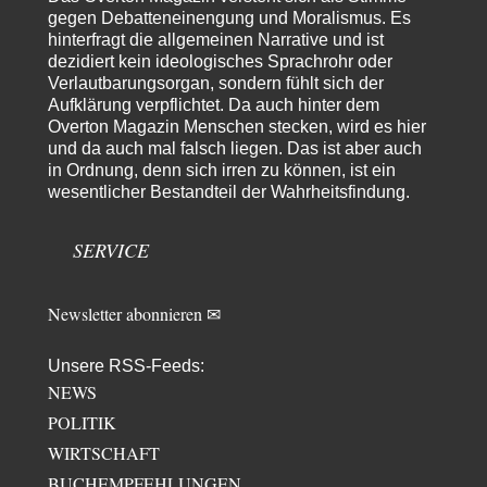
Noch so einer, der viel schwatzt, wenn der Tag lang ist. Etwa die Frage
gegen Debatteneinengung und Moralismus. Es
nach…
hinterfragt die allgemeinen Narrative und ist
dezidiert kein ideologisches Sprachrohr oder
Rubis
vor 17 Stunden zu:
Verlautbarungsorgan, sondern fühlt sich der
Die von Selenskij angeordnete 40-Tage-Operation hat den
65
Krieg weiter eskaliert
Aufklärung verpflichtet. Da auch hinter dem
Hallo venice im Link unten gibt es einen Screenshot vielleicht ist es der
Overton Magazin Menschen stecken, wird es hier
Besagte.....
und da auch mal falsch liegen. Das ist aber auch
in Ordnung, denn sich irren zu können, ist ein
Peter Müller
vor 21 Stunden zu:
wesentlicher Bestandteil der Wahrheitsfindung.
Der Krieg aus dem Baumarkt: Wie billige Drohnen die
1
Militärmacht verändern
Warum werden wichtigere Fragen nicht gestellt? Auch die KI könnte mir
SERVICE
nur sagen, was die…
Claire Grube
vor 21 Stunden zu:
»Der freie Wille ist ein Mythos«
Newsletter abonnieren ✉
19
Rrrrrrichtig: Kritik am Chef und Du wirst exkludiert. Ein typischer
Schulterklopferblog. Wer wie Herr Erdmann…
Unsere RSS-Feeds:
Platons Sokrates
vor 22 Stunden zu:
NEWS
Die Revolution, die nie scheiterte
22
POLITIK
Es gibt 3 Arten von Freiheit: die geistige ,die seelische und die physische.
WIRTSCHAFT
Man darf…
BUCHEMPFEHLUNGEN