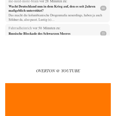
me-need-more-brain
vor 28 Minuten zu:
Wacht Deutschland nun in dem Krieg auf, den es seit Jahren
66
maßgeblich unterstützt?
Das macht die kolumbianische Drogenmafia neuerdings, haben ja auch
Söldner da, also passt. Lustig (s)…
Fahrradheinrich
vor 50 Minuten zu:
Russische Blockade des Schwarzen Meeres
35
Vielen Dank zunächst, Herr Silnizki, für den Text. Zitat: "Sollte der
Seeverkehr mit der Ukraine…
Patient 0
vor 2 Stunden zu:
Helmut Schelsky – Der Mann, der den Marxismus überlebte
34
> Eine schwammige Kritik, die nicht an der Theorie nachweist, dass die
fehlerhaft oder unvollständig…
OVERTON @ YOUTUBE
Wallenstein
vor 2 Stunden zu:
Ein Bild der Friedensbewegung
10
Das kleine Wörterbuch der US-amerikanischen Politik Amerika-- Gods
own Country, nur WIR sind Amerika, der…
@Frank
vor 4 Stunden zu:
Absurde Debatte um Ceuta-„Invasion“ durch Marokko
16
vertieft EU-Spaltung
Europa führt wieder einmal die perfekte Debatte über das falsche