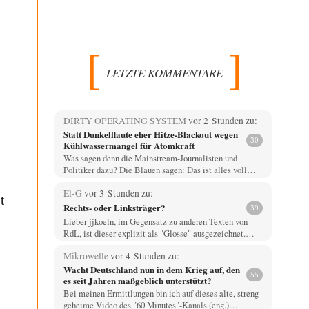
LETZTE KOMMENTARE
DIRTY OPERATING SYSTEM
vor 2 Stunden zu:
Statt Dunkelflaute eher Hitze-Blackout wegen
30
Kühlwassermangel für Atomkraft
Was sagen denn die Mainstream-Journalisten und
Politiker dazu? Die Blauen sagen: Das ist alles voll…
El-G
vor 3 Stunden zu:
t
Rechts- oder Linksträger?
39
Lieber jjkoeln, im Gegensatz zu anderen Texten von
RdL, ist dieser explizit als "Glosse" ausgezeichnet.…
Mikrowelle
vor 4 Stunden zu:
Wacht Deutschland nun in dem Krieg auf, den
55
es seit Jahren maßgeblich unterstützt?
Bei meinen Ermittlungen bin ich auf dieses alte, streng
geheime Video des "60 Minutes"-Kanals (eng.)…