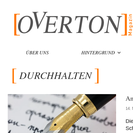
Zum
Inhalt
springen
ÜBER UNS
HINTERGRUND
DURCHHALTEN
An
14. 
Die
Sch