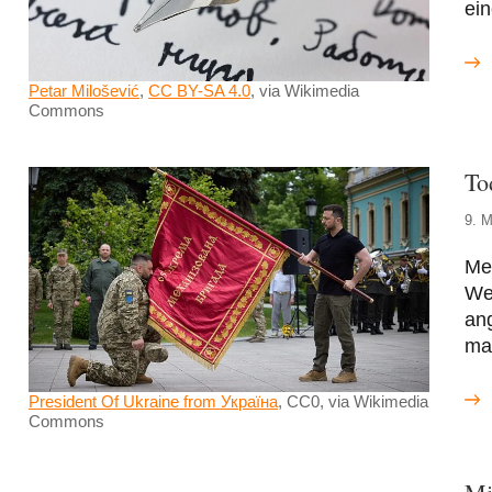
ein
Petar Milošević
,
CC BY-SA 4.0
, via Wikimedia
Commons
To
9. M
Me
Wei
ang
ma
President Of Ukraine from Україна
, CC0, via Wikimedia
Commons