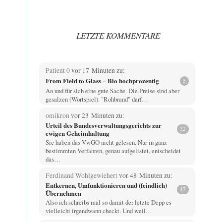
LETZTE KOMMENTARE
Patient 0
vor 17 Minuten zu:
From Field to Glass – Bio hochprozentig
3
An und für sich eine gute Sache. Die Preise sind aber
gesalzen (Wortspiel). "Rohbrand" darf…
omikron
vor 23 Minuten zu:
Urteil des Bundesverwaltungsgerichts zur
32
ewigen Geheimhaltung
Sie haben das VwGO nicht gelesen. Nur in ganz
bestimmten Verfahren, genau aufgelistet, entscheidet
das…
Ferdinand Wohlgewiehert
vor 48 Minuten zu:
Entkernen, Umfunktionieren und (feindlich)
47
Übernehmen
Also ich schreibs mal so damit der letzte Depp es
vielleicht irgendwann checkt. Und weil…