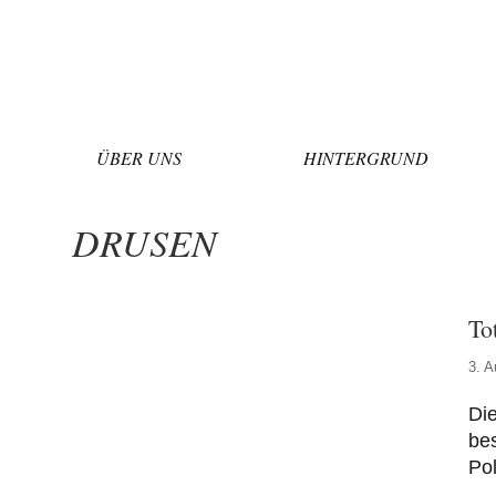
Zum
Inhalt
springen
ÜBER UNS
HINTERGRUND
DRUSEN
To
3. A
Die
bes
Pol