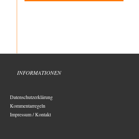
eigenen Interessen oft widerspricht?", lautet die
Eingangsfrage! Diese…
Russischer Hacker
vor 8 Stunden zu:
Morgen kommt der Russe, wir müssen alle
60
sterben!
Das ist auch ein weit verbreitetes amerikanisches
Märchen aus dem kalten Krieg wie entscheidend doch…
Zack15
vor 8 Stunden zu:
Leihmutterschaft als Zweig des
34
Transhumanismus
Spahn ist an seiner offensichtlichen kognitiven
INFORMATIONEN
Dissonanz gescheitert, und weil Viele in seiner Partei
auf…
Wolfgang Wirth
vor 13 Stunden zu:
Klimalüge und Klimadiktatur?
139
Datenschutzerklärung
Hui, jetzt sind es sogar schon 145 Kommentare! Ich
Kommentarregeln
wundere mich erneut. Gibt das Thema…
Impressum / Kontakt
Coroner
vor 16 Stunden zu:
»Der freie Wille ist ein Mythos«
65
Laut unseren politischen "Eliten" gibt es allerdings
einen, der einen freien Willen haben muss. Das…