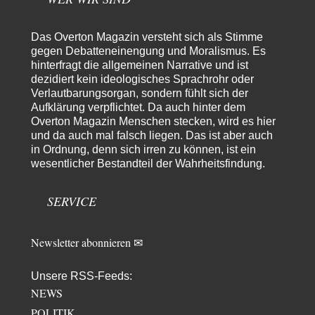
garno
vor 8 Stunden zu:
Absurde Debatte um Ceuta-„Invasion“ durch Marokko
28
vertieft EU-Spaltung
Das Overton Magazin versteht sich als Stimme
Gratuliere, du hast erkannt wer hier der Bösewicht ist. Dann kann es ja
gegen Debatteneinengung und Moralismus. Es
gar nicht…
hinterfragt die allgemeinen Narrative und ist
dezidiert kein ideologisches Sprachrohr oder
Schattenland
vor 9 Stunden zu:
Verlautbarungsorgan, sondern fühlt sich der
Unkabarettistische Anstalten
1
Aufklärung verpflichtet. Da auch hinter dem
Dem schließe ich mich 100 pro an - das deutsche politische Kabarett ist
tot (Lisa…
Overton Magazin Menschen stecken, wird es hier
und da auch mal falsch liegen. Das ist aber auch
YaSa
vor 10 Stunden zu:
in Ordnung, denn sich irren zu können, ist ein
Dissonanzen
1
wesentlicher Bestandteil der Wahrheitsfindung.
Kleine Korrektur: Anders als Moshe Zuckermann schildet gab es in den
1960er und 1970er Jahren…
SERVICE
Wolfgang Wirth
vor 10 Stunden zu:
Entkernen, Umfunktionieren und (feindlich) Übernehmen
48
@Froschhaut Vielen Dank für Ihre freundlichen Worte. Ich nehme an,
Newsletter abonnieren ✉
dass ich dass stellvertretend auch…
ratzefatz
vor 12 Stunden zu:
Unsere RSS-Feeds:
Klimalüge und Klimadiktatur?
38
NEWS
Es gibt genau zwei Faktoren, die für unser Klima (eigentlich: die Klimata
POLITIK
der verschiedenen Klimazonen)…