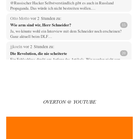
@Russischer Hacker Selbstverständlich gibt es auch in Russland
Propaganda. Das würde ich nicht bestreiten wollen.…
Otto Motto
vor 2 Stunden zu:
Wie arm sind wir, Herr Schneider?
15
Ja, wo könnte wohl ein Interview mit dem Schneider noch erscheinen?
Ganz aktuell beim DLF…
jjkoeln
vor 2 Stunden zu:
Die Revolution, die nie scheiterte
20
Ein Fehlschluss direkt am Anfang des Artikels. Wir werden nicht von
einem System gesteuert, sondern…
Mischa
vor 2 Stunden zu:
Russische Blockade des Schwarzen Meeres
21
Celler Loch, CSD-Anschlag, alles schon da für den 6.9. - jetzt fehlt
eigentlich nur nocjh…
OVERTON @ YOUTUBE
Kowolski
vor 2 Stunden zu:
Helmut Schelsky – Der Mann, der den Marxismus überlebte
26
Vor ca. 10 Jahren war ich einmal zum Tag der offenen Tür beim Institut
für…
Ute Plass
vor 2 Stunden zu:
Urteil des Bundesverwaltungsgerichts zur ewigen