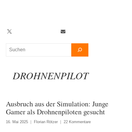
Zum
Inhalt
springen
Twitter
Facebook
YouTube
Telegram
Newsletter
Suchen
DROHNENPILOT
Ausbruch aus der Simulation: Junge
Gamer als Drohnenpiloten gesucht
16. Mai 2025
Florian Rötzer
22 Kommentare