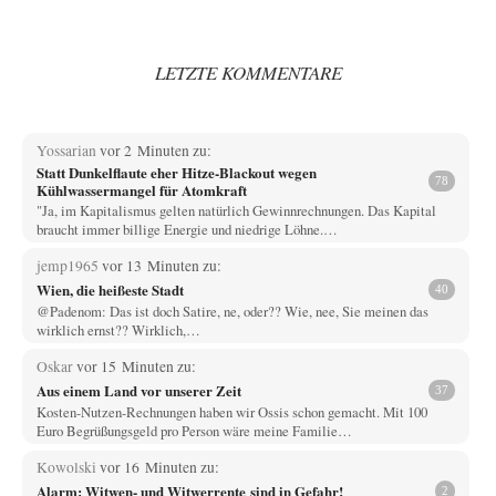
LETZTE KOMMENTARE
Yossarian
vor 2 Minuten zu:
Statt Dunkelflaute eher Hitze-Blackout wegen
78
Kühlwassermangel für Atomkraft
"Ja, im Kapitalismus gelten natürlich Gewinnrechnungen. Das Kapital
braucht immer billige Energie und niedrige Löhne.…
jemp1965
vor 13 Minuten zu:
Wien, die heißeste Stadt
40
@Padenom: Das ist doch Satire, ne, oder?? Wie, nee, Sie meinen das
wirklich ernst?? Wirklich,…
Oskar
vor 15 Minuten zu:
Aus einem Land vor unserer Zeit
37
Kosten-Nutzen-Rechnungen haben wir Ossis schon gemacht. Mit 100
Euro Begrüßungsgeld pro Person wäre meine Familie…
Kowolski
vor 16 Minuten zu:
Alarm: Witwen- und Witwerrente sind in Gefahr!
2