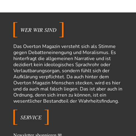
Coroner
vor 14 Stunden zu:
»Der freie Wille ist ein Mythos«
65
Laut unseren politischen "Eliten" gibt es allerdings einen, der einen
freien Willen haben muss. Das…
WER WIR SIND
PRO1
vor 16 Stunden zu:
Synthese und Konkurrenz
1
Die Natur ist die kreative Gestalt, um Inspiration zu erlangen. Die heute
Das Overton Magazin versteht sich als Stimme
Natur und ihr…
gegen Debatteneinengung und Moralismus. Es
hinterfragt die allgemeinen Narrative und ist
Noname
vor 21 Stunden zu:
dezidiert kein ideologisches Sprachrohr oder
Wer erzielt die Kriegsgewinne?
14
Verlautbarungsorgan, sondern fühlt sich der
Es bestätigt sich also schon an diesem Beispiel von vor 100 Jahren, was
Aufklärung verpflichtet. Da auch hinter dem
manchen Menschen…
Overton Magazin Menschen stecken, wird es hier
und da auch mal falsch liegen. Das ist aber auch in
Ferdinand Wohlgewiehert
vor 1 Tag zu:
Ordnung, denn sich irren zu können, ist ein
Im Zeitalter der KI werden Fehler menschlich
30
wesentlicher Bestandteil der Wahrheitsfindung.
"Ohne originale Zwecksetzung können Roboter keine eigene Prosodie
erschaffen," Wird dran gearbeitet.
SERVICE
Iris
vor 2 Tagen zu:
Der Anschlag auf eine Lebenslüge
23
ich habe schon ab den 90ern gesagt, dass links gefühlte Männer deswegen
diese Richtung so…
Newsletter abonnieren ✉