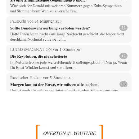
Subversionsoperation
Wird sich der Donald mit weiteren Nummern gegen Kuba Sympathien
und Stimmen beim Wahlvolk verschaffen…
PaulKehl
vor 14 Minuten zu:
Sollte Bundeswehrwerbung verboten werden?
32
Hatte Ihnen heute nacht eine lange Nachricht geschickt, die leider nicht
durchkam. Nochmal schreibe ich…
LUCiD iMAGiNATiON
vor 1 Stunde zu:
Die Revolution, die nie scheiterte
12
[...]Natürlich ohne jede weiterführende Handlungsoption[...] Nun ja. Wenn
Du Ernst Winkler kennst und vor allem…
Russischer Hacker
vor 5 Stunden zu:
Morgen kommt der Russe, wir müssen alle sterben!
60
Das ist auch ein weit verbreitetes amerikanisches Märchen aus dem
kalten Krieg wie entscheidend doch…
Zack15
vor 5 Stunden zu:
Entkernen, Umfunktionieren und (feindlich) Übernehmen
46
Wer '89 euphorisch reagierte, war reichlich naiv. Mir hat der damalige
westliche Triumphalismus eher schlaflose…
OVERTON @ YOUTUBE
Zack15
vor 6 Stunden zu: