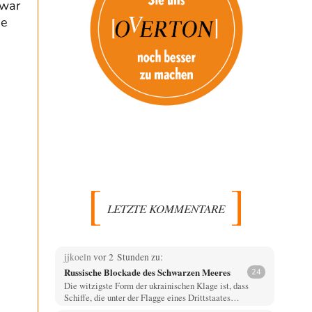
 war
ie
LETZTE KOMMENTARE
jjkoeln
vor 2 Stunden zu:
Russische Blockade des Schwarzen Meeres
24
Die witzigste Form der ukrainischen Klage ist, dass
Schiffe, die unter der Flagge eines Drittstaates…