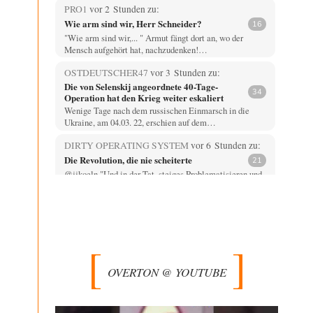
PRO1
vor 2 Stunden zu:
Wie arm sind wir, Herr Schneider?
16
"Wie arm sind wir,... " Armut fängt dort an, wo der
Mensch aufgehört hat, nachzudenken!…
OSTDEUTSCHER47
vor 3 Stunden zu:
Die von Selenskij angeordnete 40-Tage-
34
Operation hat den Krieg weiter eskaliert
Wenige Tage nach dem russischen Einmarsch in die
Ukraine, am 04.03. 22, erschien auf dem…
DIRTY OPERATING SYSTEM
vor 6 Stunden zu:
Die Revolution, die nie scheiterte
21
@jjkoeln "Und in der Tat, steiges Problematisieren und
die letzten Winkel analysieren ist nicht hilfreich.…
Bernie
vor 6 Stunden zu:
Der Anschlag auf eine Lebenslüge
3
@Thomas Danke für den hilfreichen Hinweis ;-) Ob
Hamed Abdel-Samad seine Thesen von Ex-US-
Präsident Bush…
OVERTON @ YOUTUBE
Klau-Die
vor 7 Stunden zu:
Helmut Schelsky – Der Mann, der den
27
Marxismus überlebte