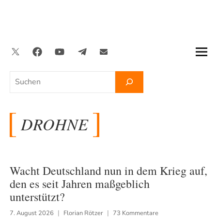
Zum
Inhalt
springen
Twitter
Facebook
YouTube
Telegram
Newsletter
Suchen
DROHNE
Wacht Deutschland nun in dem Krieg auf,
den es seit Jahren maßgeblich
unterstützt?
7. August 2026
Florian Rötzer
73 Kommentare