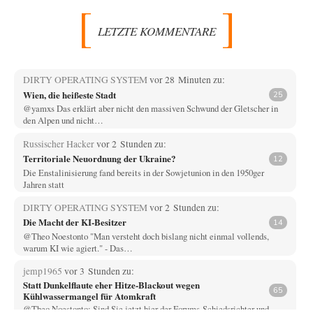
LETZTE KOMMENTARE
DIRTY OPERATING SYSTEM
vor 28 Minuten zu:
Wien, die heißeste Stadt
25
@yamxs Das erklärt aber nicht den massiven Schwund der Gletscher in
den Alpen und nicht…
Russischer Hacker
vor 2 Stunden zu:
Territoriale Neuordnung der Ukraine?
12
Die Enstalinisierung fand bereits in der Sowjetunion in den 1950ger
Jahren statt
DIRTY OPERATING SYSTEM
vor 2 Stunden zu:
Die Macht der KI-Besitzer
14
@Theo Noestonto "Man versteht doch bislang nicht einmal vollends,
warum KI wie agiert." - Das…
jemp1965
vor 3 Stunden zu:
Statt Dunkelflaute eher Hitze-Blackout wegen
65
Kühlwassermangel für Atomkraft
@Theo Noestonto: Sind Sie jetzt hier der Forums-Schiedsrichter und