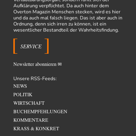
Warum werden wichtigere Fragen nicht gestellt? Auch die KI könnte mir
Aufklärung verpflichtet. Da auch hinter dem
nur sagen, was die…
Overton Magazin Menschen stecken, wird es hier
und da auch mal falsch liegen. Das ist aber auch in
Claire Grube
vor 2 Tagen zu:
Ordnung, denn sich irren zu können, ist ein
»Der freie Wille ist ein Mythos«
8
wesentlicher Bestandteil der Wahrheitsfindung.
Rrrrrrichtig: Kritik am Chef und Du wirst exkludiert. Ein typischer
Schulterklopferblog. Wer wie Herr Erdmann…
SERVICE
Platons Sokrates
vor 2 Tagen zu:
Die Revolution, die nie scheiterte
11
Es gibt 3 Arten von Freiheit: die geistige ,die seelische und die physische.
Man darf…
Newsletter abonnieren ✉
Unsere RSS-Feeds:
NEWS
POLITIK
WIRTSCHAFT
BUCHEMPFEHLUNGEN
KOMMENTARE
KRASS & KONKRET