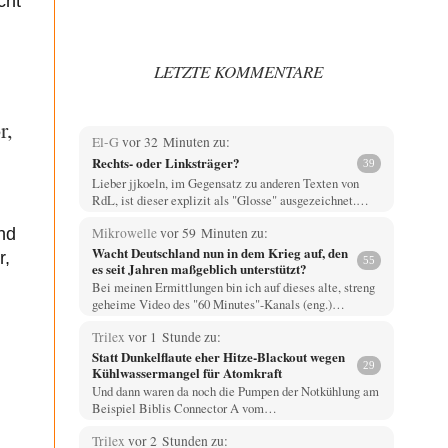
cht
LETZTE KOMMENTARE
r,
El-G
vor 32 Minuten zu:
Rechts- oder Linksträger?
39
Lieber jjkoeln, im Gegensatz zu anderen Texten von
RdL, ist dieser explizit als "Glosse" ausgezeichnet.…
Mikrowelle
vor 59 Minuten zu:
hd
Wacht Deutschland nun in dem Krieg auf, den
r,
55
es seit Jahren maßgeblich unterstützt?
Bei meinen Ermittlungen bin ich auf dieses alte, streng
geheime Video des "60 Minutes"-Kanals (eng.)…
Trilex
vor 1 Stunde zu:
Statt Dunkelflaute eher Hitze-Blackout wegen
29
Kühlwassermangel für Atomkraft
Und dann waren da noch die Pumpen der Notkühlung am
Beispiel Biblis Connector A vom…
Trilex
vor 2 Stunden zu: