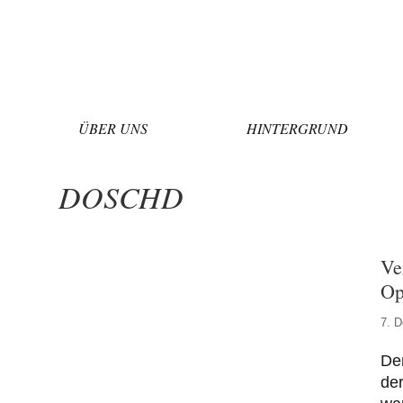
Zum
Inhalt
springen
ÜBER UNS
HINTERGRUND
DOSCHD
Ve
Op
7. 
De
der