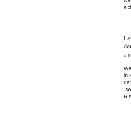
war
sic
Le
de
4. 
We
in 
der
„s
Ris