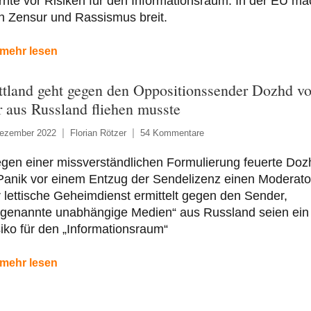
nte vor Risiken für den Informationsraum. In der EU ma
h Zensur und Rassismus breit.
mehr lesen
ttland geht gegen den Oppositionssender Dozhd vo
r aus Russland fliehen musste
Dezember 2022
Florian Rötzer
54 Kommentare
gen einer missverständlichen Formulierung feuerte Doz
Panik vor einem Entzug der Sendelizenz einen Moderato
 lettische Geheimdienst ermittelt gegen den Sender,
ogenannte unabhängige Medien“ aus Russland seien ein
iko für den „Informationsraum“
mehr lesen