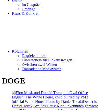
Dialog
Im Gespräch
Umfrage
Krass & Konkret
Kolumnen
Dagdelen direkt
Führerschein für Einkaufswagen
Zwischen zwei Welten
Transatlantic Mediawatch
DOGE
English: The White House, child blurred by PM3
(official White House Photo by Daniel Torok)Deutsch:
Daniel Torok, Weißes Haus; Kind unkenntlich gemacht