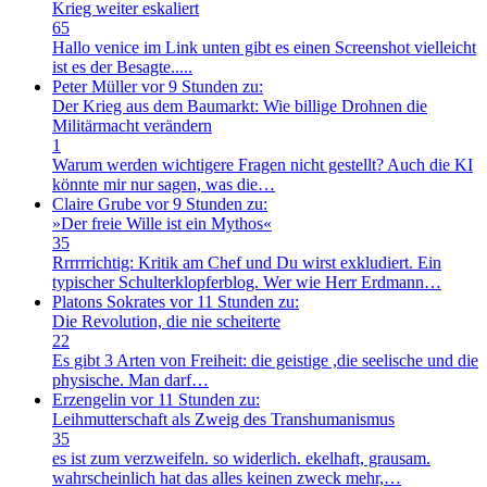
Krieg weiter eskaliert
65
Hallo venice im Link unten gibt es einen Screenshot vielleicht
ist es der Besagte.....
Peter Müller
vor 9 Stunden zu:
Der Krieg aus dem Baumarkt: Wie billige Drohnen die
Militärmacht verändern
1
Warum werden wichtigere Fragen nicht gestellt? Auch die KI
könnte mir nur sagen, was die…
Claire Grube
vor 9 Stunden zu:
»Der freie Wille ist ein Mythos«
35
Rrrrrrichtig: Kritik am Chef und Du wirst exkludiert. Ein
typischer Schulterklopferblog. Wer wie Herr Erdmann…
Platons Sokrates
vor 11 Stunden zu:
Die Revolution, die nie scheiterte
22
Es gibt 3 Arten von Freiheit: die geistige ,die seelische und die
physische. Man darf…
Erzengelin
vor 11 Stunden zu:
Leihmutterschaft als Zweig des Transhumanismus
35
es ist zum verzweifeln. so widerlich. ekelhaft, grausam.
wahrscheinlich hat das alles keinen zweck mehr,…