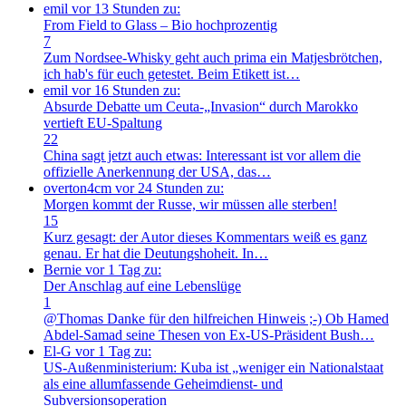
emil
vor 13 Stunden zu:
From Field to Glass – Bio hochprozentig
7
Zum Nordsee-Whisky geht auch prima ein Matjesbrötchen,
ich hab's für euch getestet. Beim Etikett ist…
emil
vor 16 Stunden zu:
Absurde Debatte um Ceuta-„Invasion“ durch Marokko
vertieft EU-Spaltung
22
China sagt jetzt auch etwas: Interessant ist vor allem die
offizielle Anerkennung der USA, das…
overton4cm
vor 24 Stunden zu:
Morgen kommt der Russe, wir müssen alle sterben!
15
Kurz gesagt: der Autor dieses Kommentars weiß es ganz
genau. Er hat die Deutungshoheit. In…
Bernie
vor 1 Tag zu:
Der Anschlag auf eine Lebenslüge
1
@Thomas Danke für den hilfreichen Hinweis ;-) Ob Hamed
Abdel-Samad seine Thesen von Ex-US-Präsident Bush…
El-G
vor 1 Tag zu:
US-Außenministerium: Kuba ist „weniger ein Nationalstaat
als eine allumfassende Geheimdienst- und
Subversionsoperation