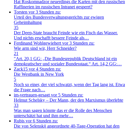
Hat Roskomnadzor neuerdings die Karten mit den russischen
Raffinerien im russischen Intranet gesperrt?
Torsten
vor 3 Stunden zu:
Urteil des Bundesverwaltungsgerichts zur ewigen
Geheimhaltung
35
Der Deep-State braucht Feinde wie ein Fisch das Wasser.
Und nichts erschafft bessere Feinde als…
Ferdinand Wohlgewiehert
vor 3 Stunden zu:
Wie arm sind wir, Herr Schneider?
21
"Art. 20,1 GG: „Die Bundesrepublik Deutschland ist ein
demokratischer und sozialer Bundesstaat.“ Art. 14,2 GG:…
Zack15
vor 4 Stunden zu:
Die Westbank in New York
5
Noch so einer, der viel schwatzt, wenn der Tag lang ist. Etwa
die Frage nach…
im-vertrauen-gesagt
vor 5 Stunden zu:
Helmut Schelsky – Der Mann, der den Marxismus überlebte
33
Was man sagen könnte das er die Rolle des Menschen
unterschätzt hat und ihm mehr…
Rubis
vor 6 Stunden zu:
Die von Selenskij angeordnete 40-Tage-Operation hat den