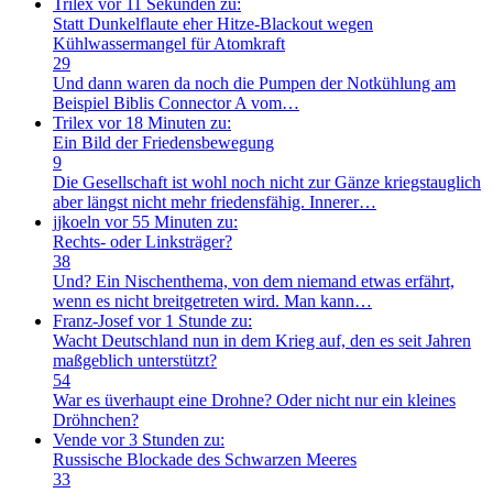
Trilex
vor 11 Sekunden zu:
Statt Dunkelflaute eher Hitze-Blackout wegen
Kühlwassermangel für Atomkraft
29
Und dann waren da noch die Pumpen der Notkühlung am
Beispiel Biblis Connector A vom…
Trilex
vor 18 Minuten zu:
Ein Bild der Friedensbewegung
9
Die Gesellschaft ist wohl noch nicht zur Gänze kriegstauglich
aber längst nicht mehr friedensfähig. Innerer…
jjkoeln
vor 55 Minuten zu:
Rechts- oder Linksträger?
38
Und? Ein Nischenthema, von dem niemand etwas erfährt,
wenn es nicht breitgetreten wird. Man kann…
Franz-Josef
vor 1 Stunde zu:
Wacht Deutschland nun in dem Krieg auf, den es seit Jahren
maßgeblich unterstützt?
54
War es üverhaupt eine Drohne? Oder nicht nur ein kleines
Dröhnchen?
Vende
vor 3 Stunden zu:
Russische Blockade des Schwarzen Meeres
33