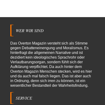
Nr. 6 halte ich für thematisch verfehlt. Unabhängig davon wie man zu
Saudibarbarien oder der…
W. Heines
vor 3 Stunden zu:
Junglöwen des Kalifats
3
Vielen Dank an die Autoren des Artikels dafür, daß sie die Situation einer
Ethnie beleuchten,…
WER WIR SIND
Russischer Hacker
vor 10 Stunden zu:
Morgen kommt der Russe, wir müssen alle sterben!
60
Das Overton Magazin versteht sich als Stimme
Das ist auch ein weit verbreitetes amerikanisches Märchen aus dem
gegen Debatteneinengung und Moralismus. Es
kalten Krieg wie entscheidend doch…
hinterfragt die allgemeinen Narrative und ist
dezidiert kein ideologisches Sprachrohr oder
Zack15
vor 11 Stunden zu:
Verlautbarungsorgan, sondern fühlt sich der
Leihmutterschaft als Zweig des Transhumanismus
34
Aufklärung verpflichtet. Da auch hinter dem
Spahn ist an seiner offensichtlichen kognitiven Dissonanz gescheitert,
Overton Magazin Menschen stecken, wird es hier
und weil Viele in seiner Partei auf…
und da auch mal falsch liegen. Das ist aber auch
PRO1
vor 21 Stunden zu:
in Ordnung, denn sich irren zu können, ist ein
Synthese und Konkurrenz
wesentlicher Bestandteil der Wahrheitsfindung.
1
Die Natur ist die kreative Gestalt, um Inspiration zu erlangen. Die heute
Natur und ihr…
SERVICE
Noname
vor 1 Tag zu: