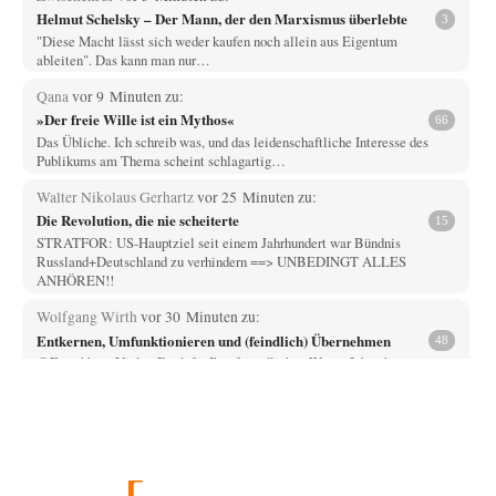
Helmut Schelsky – Der Mann, der den Marxismus überlebte
3
"Diese Macht lässt sich weder kaufen noch allein aus Eigentum
ableiten". Das kann man nur…
Qana
vor 9 Minuten zu:
»Der freie Wille ist ein Mythos«
66
Das Übliche. Ich schreib was, und das leidenschaftliche Interesse des
Publikums am Thema scheint schlagartig…
Walter Nikolaus Gerhartz
vor 25 Minuten zu:
Die Revolution, die nie scheiterte
15
STRATFOR: US-Hauptziel seit einem Jahrhundert war Bündnis
Russland+Deutschland zu verhindern ==> UNBEDINGT ALLES
ANHÖREN!!
Wolfgang Wirth
vor 30 Minuten zu:
Entkernen, Umfunktionieren und (feindlich) Übernehmen
48
@Froschhaut Vielen Dank für Ihre freundlichen Worte. Ich nehme an,
dass ich dass stellvertretend auch…
H.L.
vor 52 Minuten zu:
US-Außenministerium: Kuba ist „weniger ein Nationalstaat
26
als eine allumfassende Geheimdienst- und
Subversionsoperation
Hatte ich mir auch schon überlegt. Wir sind ja schon lange nicht mehr