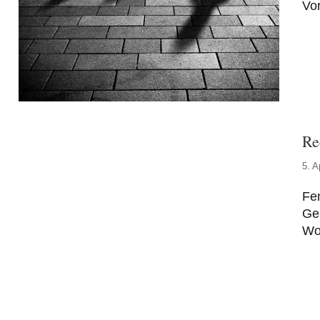
Vor
Re
5. A
Fem
Gen
Wol