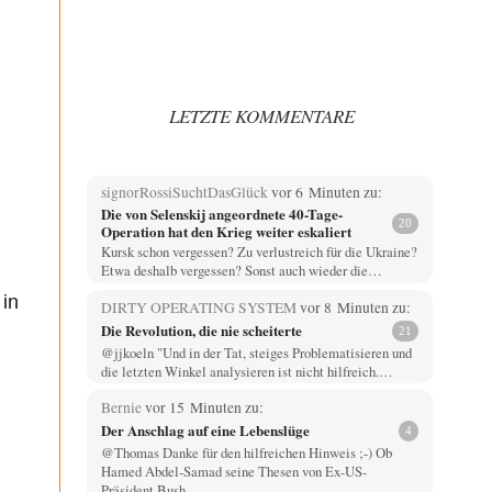
LETZTE KOMMENTARE
signorRossiSuchtDasGlück
vor 6 Minuten zu:
Die von Selenskij angeordnete 40-Tage-
20
Operation hat den Krieg weiter eskaliert
Kursk schon vergessen? Zu verlustreich für die Ukraine?
Etwa deshalb vergessen? Sonst auch wieder die…
in
DIRTY OPERATING SYSTEM
vor 8 Minuten zu:
Die Revolution, die nie scheiterte
21
@jjkoeln "Und in der Tat, steiges Problematisieren und
die letzten Winkel analysieren ist nicht hilfreich.…
Bernie
vor 15 Minuten zu:
Der Anschlag auf eine Lebenslüge
4
@Thomas Danke für den hilfreichen Hinweis ;-) Ob
Hamed Abdel-Samad seine Thesen von Ex-US-
Präsident Bush…