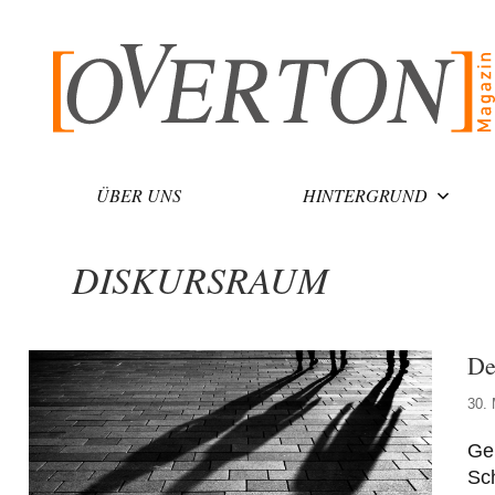
Zum
Inhalt
springen
ÜBER UNS
HINTERGRUND
DISKURSRAUM
De
30. 
Ger
Sch