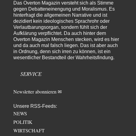
"Ohne tragfähige Argumentation wirds wohl eher nix mit dem
Das Overton Magazin versteht sich als Stimme
„mainstraem näherbringen“…" Natürlich nicht! Da haben…
gegen Debatteneinengung und Moralismus. Es
hinterfragt die allgemeinen Narrative und ist
Grottenolm
vor 5 Stunden zu:
dezidiert kein ideologisches Sprachrohr oder
Die von Selenskij angeordnete 40-Tage-Operation hat den
67
Verlautbarungsorgan, sondern fühlt sich der
Krieg weiter eskaliert
Aufklärung verpflichtet. Da auch hinter dem
Natürlich ist Russland scheinbar zögerlich, inkonsequent, reagiert immer
nur . Aber es ist vielleicht, wie…
Overton Magazin Menschen stecken, wird es hier
und da auch mal falsch liegen. Das ist aber auch
Patient 0
vor 10 Stunden zu:
in Ordnung, denn sich irren zu können, ist ein
Helmut Schelsky – Der Mann, der den Marxismus überlebte
34
wesentlicher Bestandteil der Wahrheitsfindung.
> Eine schwammige Kritik, die nicht an der Theorie nachweist, dass die
fehlerhaft oder unvollständig…
SERVICE
Conrad
vor 12 Stunden zu:
Entkernen, Umfunktionieren und (feindlich) Übernehmen
9
Die NATO-Manöver gibt es noch. Mehr, als, zuvor, größere, nur eben jetzt
Newsletter abonnieren ✉
ein paar tausend…
Torsten
vor 22 Stunden zu:
Unsere RSS-Feeds:
Urteil des Bundesverwaltungsgerichts zur ewigen
NEWS
14
Geheimhaltung
Der Deep-State braucht Feinde wie ein Fisch das Wasser. Und nichts
POLITIK
erschafft bessere Feinde als…
WIRTSCHAFT