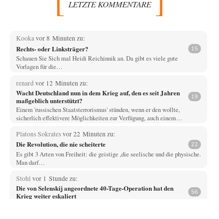
LETZTE KOMMENTARE
Kooka
vor 8 Minuten zu:
Rechts- oder Linksträger?
15
Schauen Sie Sich mal Heidi Reichinnik an. Da gibt es viele gute
Vorlagen für die…
renard
vor 12 Minuten zu:
Wacht Deutschland nun in dem Krieg auf, den es seit Jahren
19
maßgeblich unterstützt?
Einem 'russischen Staatsterrorismus' stünden, wenn er den wollte,
sicherlich effektivere Möglichkeiten zur Verfügung, auch einem…
Platons Sokrates
vor 22 Minuten zu:
Die Revolution, die nie scheiterte
22
Es gibt 3 Arten von Freiheit: die geistige ,die seelische und die physische.
Man darf…
Stohl
vor 1 Stunde zu:
Die von Selenskij angeordnete 40-Tage-Operation hat den
56
Krieg weiter eskaliert
Das haben Sie gut beobachtet. Die Art und Weise der
"Geschichtsbildung" in der Westukraine wird…