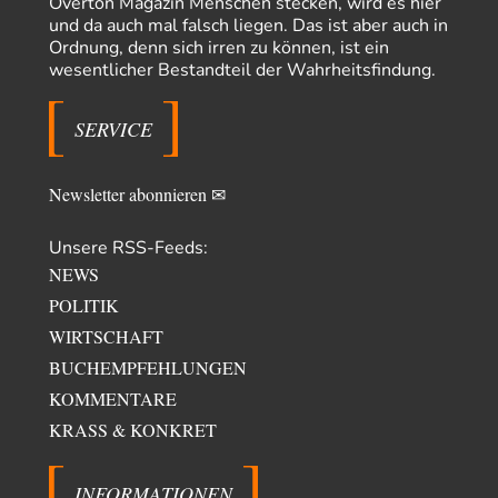
Overton Magazin Menschen stecken, wird es hier
Entkernen, Umfunktionieren und (feindlich) Übernehmen
48
und da auch mal falsch liegen. Das ist aber auch in
@Froschhaut Vielen Dank für Ihre freundlichen Worte. Ich nehme an,
Ordnung, denn sich irren zu können, ist ein
dass ich dass stellvertretend auch…
wesentlicher Bestandteil der Wahrheitsfindung.
ratzefatz
vor 1 Tag zu:
Klimalüge und Klimadiktatur?
10
SERVICE
Es gibt genau zwei Faktoren, die für unser Klima (eigentlich: die Klimata
der verschiedenen Klimazonen)…
Newsletter abonnieren ✉
Unsere RSS-Feeds:
NEWS
POLITIK
WIRTSCHAFT
BUCHEMPFEHLUNGEN
KOMMENTARE
KRASS & KONKRET
INFORMATIONEN