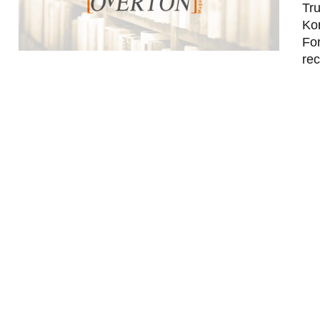
Tr
Ko
For
rec