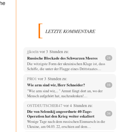
che
LETZTE KOMMENTARE
jjkoeln
vor 3 Stunden zu:
Russische Blockade des Schwarzen Meeres
24
Die witzigste Form der ukrainischen Klage ist, dass
Schiffe, die unter der Flagge eines Drittstaates…
PRO1
vor 3 Stunden zu:
Wie arm sind wir, Herr Schneider?
16
"Wie arm sind wir,... " Armut fängt dort an, wo der
Mensch aufgehört hat, nachzudenken!…
OSTDEUTSCHER47
vor 4 Stunden zu:
Die von Selenskij angeordnete 40-Tage-
34
Operation hat den Krieg weiter eskaliert
Wenige Tage nach dem russischen Einmarsch in die
Ukraine, am 04.03. 22, erschien auf dem…