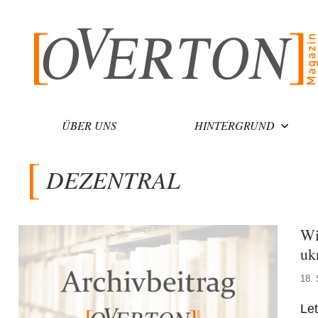
Zum
Inhalt
springen
ÜBER UNS
HINTERGRUND
DEZENTRAL
Wi
uk
18.
Let