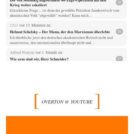
38
Krieg weiter eskaliert
klitzekleine Frage.... ist denn der gewählte Präsident Janukowitsch vom
ukrainischen Volk "abgewählt" worden? Kann mich…
1211
vor 13 Minuten zu:
Helmut Schelsky – Der Mann, der den Marxismus überlebte
28
Ich überblicke jetzt den deutschen akademischen Betrieb nicht mal
ansatzweise, den internationalen überhaupt nicht und…
Alfred Nonym
vor 1 Stunde zu:
Wie arm sind wir, Herr Schneider?
17
Na das ist doch eine echte soziale Ader. Solche Sozialisten hatten wir
schon zwei Mal,…
jjkoeln
vor 6 Stunden zu:
Russische Blockade des Schwarzen Meeres
25
Die witzigste Form der ukrainischen Klage ist, dass Schiffe, die unter der
Flagge eines Drittstaates…
OVERTON @ YOUTUBE
overton4cm
vor 8 Stunden zu:
Morgen kommt der Russe, wir müssen alle sterben!
66
Kurz gesagt: der Autor dieses Kommentars weiß es ganz genau. Er hat die
Deutungshoheit. In…