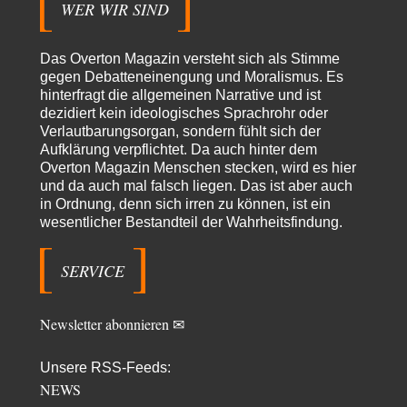
Ostende zur Abfüllung mit Whiksy samt…
WER WIR SIND
Stefan M
vor 14 Stunden zu:
Masseninvasion von Ceuta: Ein organisierter Angriff
2
Das Overton Magazin versteht sich als Stimme
Ja ja, das ist der Fluch der schönen neuen Smartphone-Zeit. Einer ruft und
gegen Debatteneinengung und Moralismus. Es
Zehntausende dackeln…
hinterfragt die allgemeinen Narrative und ist
dezidiert kein ideologisches Sprachrohr oder
Adel verpflichtet
vor 16 Stunden zu:
Verlautbarungsorgan, sondern fühlt sich der
»Der freie Wille ist ein Mythos«
70
Aufklärung verpflichtet. Da auch hinter dem
Vielen Dank, hatte ich nicht auf dem Schirm, weil ich ihn nicht mehr
lese. Beweist…
Overton Magazin Menschen stecken, wird es hier
und da auch mal falsch liegen. Das ist aber auch
Schattenland
vor 19 Stunden zu:
in Ordnung, denn sich irren zu können, ist ein
Unkabarettistische Anstalten
1
wesentlicher Bestandteil der Wahrheitsfindung.
Dem schließe ich mich 100 pro an - das deutsche politische Kabarett ist
tot (Lisa…
SERVICE
YaSa
vor 20 Stunden zu:
Dissonanzen
1
Kleine Korrektur: Anders als Moshe Zuckermann schildet gab es in den
Newsletter abonnieren ✉
1960er und 1970er Jahren…
Wolfgang Wirth
vor 21 Stunden zu:
Unsere RSS-Feeds:
Entkernen, Umfunktionieren und (feindlich) Übernehmen
48
NEWS
@Froschhaut Vielen Dank für Ihre freundlichen Worte. Ich nehme an,