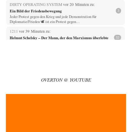
DIRTY OPERATING SYSTEM
vor 20 Minuten zu:
Ein Bild der Friedensbewegung
3
Jeder Protest gegen den Krieg und jede Demonstration für
Diplomatie/Frieden 🕊️ ist ein Protest gegen…
1211
vor 39 Minuten zu:
Helmut Schelsky – Der Mann, der den Marxismus überlebte
32
Über politische Strategien kann ich nichts sagen. Man müsste tatsächlich
organisierte gesellschaftliche Kräfte am Werk…
Phineas
vor 55 Minuten zu:
Rechts- oder Linksträger?
31
Zur Erinnerung. Vor kurzem wurde in Frankreich dekretiert, dass JEDER
von den Flics gemachte Schusswaffeneinsatz…
OVERTON @ YOUTUBE
Russischer Hacker
vor 1 Stunde zu:
Russische Blockade des Schwarzen Meeres
31
Russland ist viel zu groß. 11 Zeitzonen. Nur ein geringer Anteil an
russischen Kapazitäten liegt…
H.L.
vor 1 Stunde zu:
Die Westbank in New York
4
Wenn man schon den größten inszenierten „Terroranschlag“ aller Zeiten
feiert, dann sollten auch alle dabei…