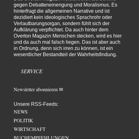
hat das alles keinen zweck mehr,…
gegen Debatteneinengung und Moralismus. Es
hinterfragt die allgemeinen Narrative und ist
emil
vor 8 Stunden zu:
dezidiert kein ideologisches Sprachrohr oder
From Field to Glass – Bio hochprozentig
7
Verlautbarungsorgan, sondern fühlt sich der
Zum Nordsee-Whisky geht auch prima ein Matjesbrötchen, ich hab's für
Aufklärung verpflichtet. Da auch hinter dem
euch getestet. Beim Etikett ist…
Overton Magazin Menschen stecken, wird es hier
emil
vor 10 Stunden zu:
und da auch mal falsch liegen. Das ist aber auch
Absurde Debatte um Ceuta-„Invasion“ durch Marokko
in Ordnung, denn sich irren zu können, ist ein
29
vertieft EU-Spaltung
wesentlicher Bestandteil der Wahrheitsfindung.
China sagt jetzt auch etwas: Interessant ist vor allem die offizielle
Anerkennung der USA, das…
SERVICE
overton4cm
vor 18 Stunden zu:
Morgen kommt der Russe, wir müssen alle sterben!
24
Kurz gesagt: der Autor dieses Kommentars weiß es ganz genau. Er hat die
Newsletter abonnieren ✉
Deutungshoheit. In…
Bernie
vor 20 Stunden zu:
Unsere RSS-Feeds:
Der Anschlag auf eine Lebenslüge
1
NEWS
@Thomas Danke für den hilfreichen Hinweis ;-) Ob Hamed Abdel-Samad
POLITIK
seine Thesen von Ex-US-Präsident Bush…
WIRTSCHAFT
Ute Plass
vor 22 Stunden zu:
Urteil des Bundesverwaltungsgerichts zur ewigen
BUCHEMPFEHLUNGEN