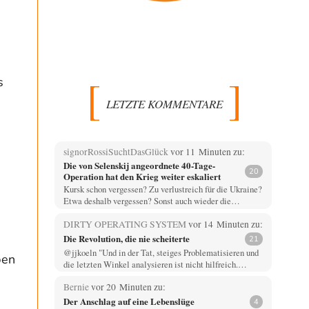
s
LETZTE KOMMENTARE
signorRossiSuchtDasGlück
vor 11 Minuten zu:
Die von Selenskij angeordnete 40-Tage-
20
Operation hat den Krieg weiter eskaliert
Kursk schon vergessen? Zu verlustreich für die Ukraine?
Etwa deshalb vergessen? Sonst auch wieder die…
DIRTY OPERATING SYSTEM
vor 14 Minuten zu:
Die Revolution, die nie scheiterte
21
@jjkoeln "Und in der Tat, steiges Problematisieren und
pen
die letzten Winkel analysieren ist nicht hilfreich.…
Bernie
vor 20 Minuten zu:
Der Anschlag auf eine Lebenslüge
4