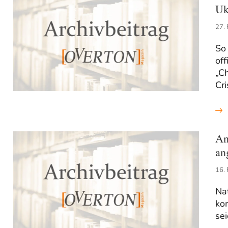
Uk
27.
So
of
„Ch
Cri
An
an
16.
Na
ko
sei