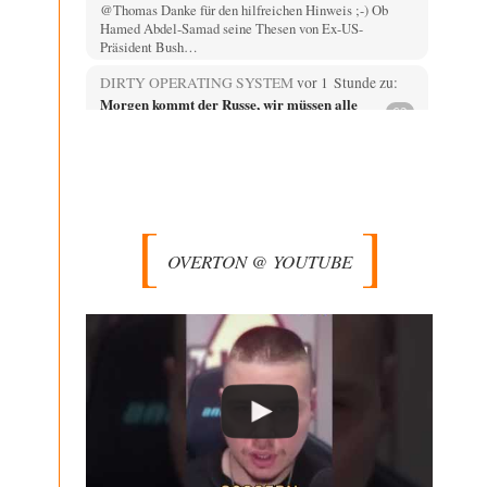
@Thomas Danke für den hilfreichen Hinweis ;-) Ob
Hamed Abdel-Samad seine Thesen von Ex-US-
Präsident Bush…
DIRTY OPERATING SYSTEM
vor 1 Stunde zu:
Morgen kommt der Russe, wir müssen alle
62
sterben!
@Russischer Hacker Selbstverständlich gibt es auch in
Russland Propaganda. Das würde ich nicht bestreiten
wollen.…
Otto Motto
vor 2 Stunden zu:
Wie arm sind wir, Herr Schneider?
15
OVERTON @ YOUTUBE
Ja, wo könnte wohl ein Interview mit dem Schneider
noch erscheinen? Ganz aktuell beim DLF…
Mischa
vor 2 Stunden zu:
Russische Blockade des Schwarzen Meeres
21
Celler Loch, CSD-Anschlag, alles schon da für den 6.9. -
jetzt fehlt eigentlich nur nocjh…
Kowolski
vor 2 Stunden zu:
Helmut Schelsky – Der Mann, der den
26
Marxismus überlebte
Vor ca. 10 Jahren war ich einmal zum Tag der offenen