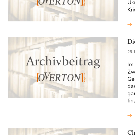
Ukr
Kri
Di
29.
Im
Zwe
Geg
da
gan
fin
Ch