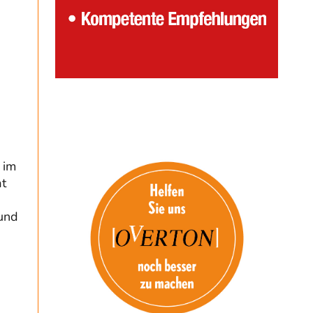
 im
at
 und