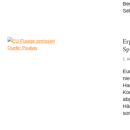
Beg
Se
Er
Sp
Quelle: Pixabay
1. A
Eu
nie
Han
Ko
abg
Här
son