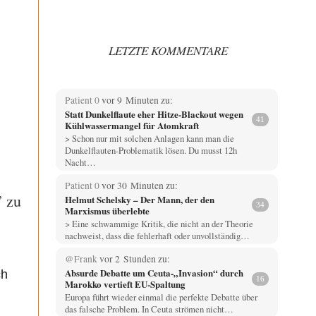
LETZTE KOMMENTARE
Patient 0
vor 9 Minuten zu:
Statt Dunkelflaute eher Hitze-Blackout wegen
41
Kühlwassermangel für Atomkraft
> Schon nur mit solchen Anlagen kann man die
Dunkelflauten-Problematik lösen. Du musst 12h
Nacht…
Patient 0
vor 30 Minuten zu:
” zu
Helmut Schelsky – Der Mann, der den
34
Marxismus überlebte
> Eine schwammige Kritik, die nicht an der Theorie
nachweist, dass die fehlerhaft oder unvollständig…
@Frank
vor 2 Stunden zu:
Absurde Debatte um Ceuta-„Invasion“ durch
ch
16
Marokko vertieft EU-Spaltung
Europa führt wieder einmal die perfekte Debatte über
das falsche Problem. In Ceuta strömen nicht…