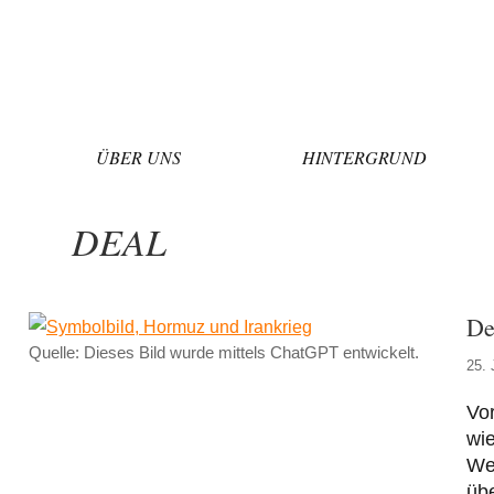
Zum
Inhalt
springen
ÜBER UNS
HINTERGRUND
DEAL
De
Quelle: Dieses Bild wurde mittels ChatGPT entwickelt.
25. 
Vo
wie
We
übe