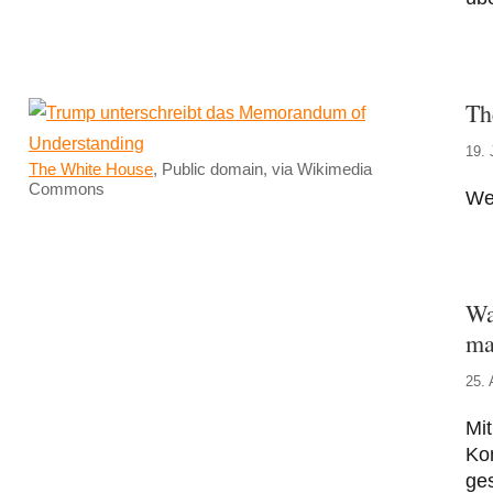
Th
19. 
The White House
, Public domain, via Wikimedia
Commons
We
Wa
ma
25. 
Mit
Kon
ges