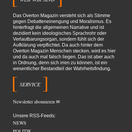
Theo Noestonto
vor 15 Stunden zu:
Russische Blockade des Schwarzen Meeres
36
Das Overton Magazin versteht sich als Stimme
"Ohne tragfähige Argumentation wirds wohl eher nix mit dem
gegen Debatteneinengung und Moralismus. Es
„mainstraem näherbringen“…" Natürlich nicht! Da haben…
hinterfragt die allgemeinen Narrative und ist
dezidiert kein ideologisches Sprachrohr oder
Grottenolm
vor 15 Stunden zu:
Verlautbarungsorgan, sondern fühlt sich der
Die von Selenskij angeordnete 40-Tage-Operation hat den
67
Aufklärung verpflichtet. Da auch hinter dem
Krieg weiter eskaliert
Natürlich ist Russland scheinbar zögerlich, inkonsequent, reagiert immer
Overton Magazin Menschen stecken, wird es hier
nur . Aber es ist vielleicht, wie…
und da auch mal falsch liegen. Das ist aber auch
in Ordnung, denn sich irren zu können, ist ein
Patient 0
vor 21 Stunden zu:
wesentlicher Bestandteil der Wahrheitsfindung.
Helmut Schelsky – Der Mann, der den Marxismus überlebte
34
> Eine schwammige Kritik, die nicht an der Theorie nachweist, dass die
fehlerhaft oder unvollständig…
SERVICE
Conrad
vor 23 Stunden zu:
Entkernen, Umfunktionieren und (feindlich) Übernehmen
3
Newsletter abonnieren ✉
Die NATO-Manöver gibt es noch. Mehr, als, zuvor, größere, nur eben jetzt
ein paar tausend…
Unsere RSS-Feeds:
Torsten
vor 1 Tag zu:
NEWS
Urteil des Bundesverwaltungsgerichts zur ewigen
7
Geheimhaltung
POLITIK