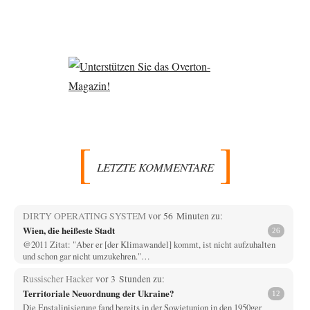
LETZTE KOMMENTARE
DIRTY OPERATING SYSTEM
vor 56 Minuten zu:
Wien, die heißeste Stadt
26
@2011 Zitat: "Aber er [der Klimawandel] kommt, ist nicht aufzuhalten
und schon gar nicht umzukehren."…
Russischer Hacker
vor 3 Stunden zu:
Territoriale Neuordnung der Ukraine?
12
Die Enstalinisierung fand bereits in der Sowjetunion in den 1950ger