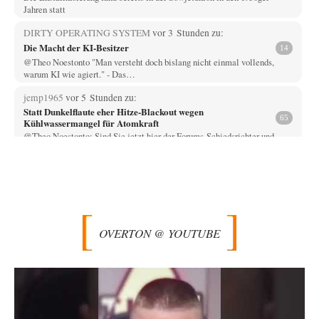
Jahren statt
DIRTY OPERATING SYSTEM
vor 3 Stunden zu:
Die Macht der KI-Besitzer
14
@Theo Noestonto "Man versteht doch bislang nicht einmal vollends,
warum KI wie agiert." - Das…
jemp1965
vor 5 Stunden zu:
Statt Dunkelflaute eher Hitze-Blackout wegen
65
Kühlwassermangel für Atomkraft
@Theo Noestonto: Sind Sie jetzt hier der Forums-Schiedsrichter und
entscheiden, was "faktenfrei" ist??
Muaheheehe
vor 8 Stunden zu:
CSD-Anschlag: Amri 2.0?
8
Auf sowas wie mit dem Perso kommen nur Deutsche Schreibtischtäter ...
Als ob ein Amri…
OVERTON @ YOUTUBE
drummy-b
vor 8 Stunden zu:
Die Araber und die Shoah
6
Ihr Kommentar ist ja just genau so einseitig, wie Sie es Zuckermann hier
andichten wollen:…
Here read this
vor 9 Stunden zu:
Wacht Deutschland nun in dem Krieg auf, den es seit Jahren