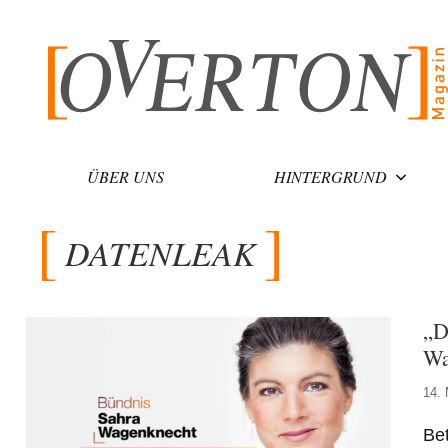
Zum
Inhalt
springen
ÜBER UNS
HINTERGRUND
DATENLEAK
„D
Wa
14.
Bet