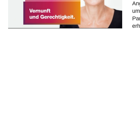
An
um
Pa
erh