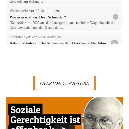
Kennedy am Anfang…
Wallenstein
vor 22 Minuten zu:
Wie arm sind wir, Herr Schneider?
3
"Schneider trat 2022 aus der Linkspartei aus, nachdem Wagenknecht die
„Zeitenwende“ und den Bruch der…
OberstMeyer
vor 29 Minuten zu:
Helmut Schelsky – Der Mann, der den Marxismus überlebte
17
Es würde dem Autor ganz bestimmt helfen, wenn er die Begriffe "Marx"
und "Marxismus" näher…
EMMA
vor 52 Minuten zu:
Absurde Debatte um Ceuta-„Invasion“ durch Marokko
27
vertieft EU-Spaltung
Ja, ja, es ist Imperialismus einem Despoten mit imperialistischen
OVERTON @ YOUTUBE
Träumen von einem "Gross-Marokko" nicht auch…
Phineas
vor 1 Stunde zu:
»Der freie Wille ist ein Mythos«
69
Geh mal hier drauf. Das ist ein Beitrag, der ist zweieinhalb Jahre!! später
erschienen (08/2022).…
Schattenland
vor 1 Stunde zu:
Unkabarettistische Anstalten
1