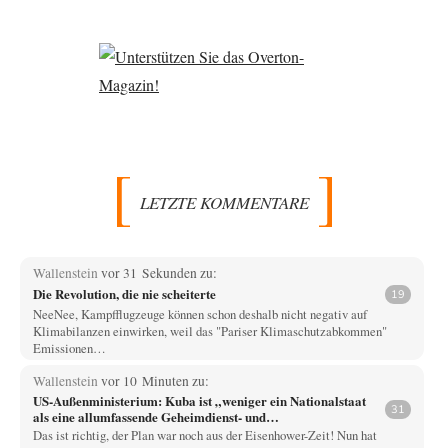
LETZTE KOMMENTARE
Wallenstein
vor 31 Sekunden zu:
Die Revolution, die nie scheiterte
19
NeeNee, Kampfflugzeuge können schon deshalb nicht negativ auf
Klimabilanzen einwirken, weil das "Pariser Klimaschutzabkommen"
Emissionen…
Wallenstein
vor 10 Minuten zu:
US-Außenministerium: Kuba ist „weniger ein Nationalstaat
31
als eine allumfassende Geheimdienst- und
Subversionsoperation
Das ist richtig, der Plan war noch aus der Eisenhower-Zeit! Nun hat