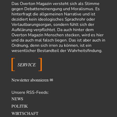
33
Geheimhaltung
Das Overton Magazin versteht sich als Stimme
Es gab überhaupt KEINE Entnazifizierung der Deutschen Justiz nach
gegen Debatteneinengung und Moralismus. Es
Kriegsende! Und es hätte auch keine…
hinterfragt die allgemeinen Narrative und ist
dezidiert kein ideologisches Sprachrohr oder
ratzefatz
vor 4 Stunden zu:
Verlautbarungsorgan, sondern fühlt sich der
Klimalüge und Klimadiktatur?
86
Aufklärung verpflichtet. Da auch hinter dem
Es gibt genau zwei Faktoren, die für unser Klima (eigentlich: die Klimata
Overton Magazin Menschen stecken, wird es hier
der verschiedenen Klimazonen)…
und da auch mal falsch liegen. Das ist aber auch in
arth_
vor 6 Stunden zu:
Ordnung, denn sich irren zu können, ist ein
Sollte Bundeswehrwerbung verboten werden?
wesentlicher Bestandteil der Wahrheitsfindung.
33
Nr. 6 halte ich für thematisch verfehlt. Unabhängig davon wie man zu
Saudibarbarien oder der…
SERVICE
W. Heines
vor 6 Stunden zu:
Junglöwen des Kalifats
3
Vielen Dank an die Autoren des Artikels dafür, daß sie die Situation einer
Newsletter abonnieren ✉
Ethnie beleuchten,…
Unsere RSS-Feeds:
Russischer Hacker
vor 12 Stunden zu:
Morgen kommt der Russe, wir müssen alle sterben!
60
NEWS
Das ist auch ein weit verbreitetes amerikanisches Märchen aus dem
POLITIK
kalten Krieg wie entscheidend doch…
WIRTSCHAFT
Zack15
vor 13 Stunden zu: